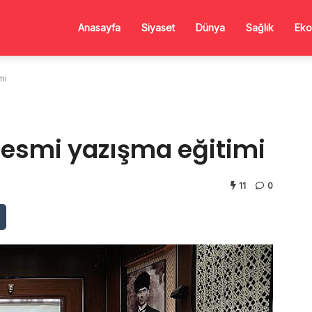
Anasayfa
Siyaset
Dünya
Sağlık
Eko
mi
resmi yazışma eğitimi
11
0