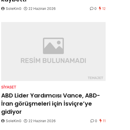
SoleKinG
22 Haziran 2026
0
12
SIYASET
ABD Lider Yardımcısı Vance, ABD-
İran görüşmeleri için İsviçre’ye
gidiyor
SoleKinG
22 Haziran 2026
0
11