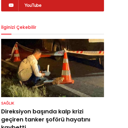
YouTube
İlginizi Çekebilir
SAĞLIK
Direksiyon başında kalp krizi
geçiren tanker şoförü hayatını
kaybetti