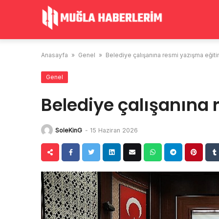
Skip
to
content
Anasayfa
»
Genel
»
Belediye çalışanına resmi yazışma eğiti
Genel
Belediye çalışanına 
SoleKinG
-
15 Haziran 2026