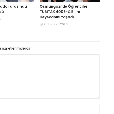
alvador arasında
Osmangazi’de Öğrenciler
sü
TÜBİTAK 4006-C Bilim
Heyecanını Yaşadı
6
20 Haziran 2026
e işaretlenmişlerdir