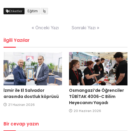
Eğitim
İş
Etiketler
Yazı
« Önceki Yazı
Sonraki Yazı »
dolaşımı
İlgili Yazılar
İzmir ile El Salvador
Osmangazi’de Öğrenciler
arasında dostluk köprüsü
TÜBİTAK 4006-C Bilim
Heyecanını Yaşadı
21 Haziran 2026
20 Haziran 2026
Bir cevap yazın