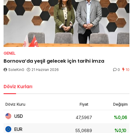
GENEL
Bornova’da yeşil gelecek için tarihi imza
SoleKinG
21 Haziran 2026
0
10
Döviz Kurları
Döviz Kuru
Fiyat
Değişim
USD
47,5967
%0,06
EUR
55,0689
%0,10