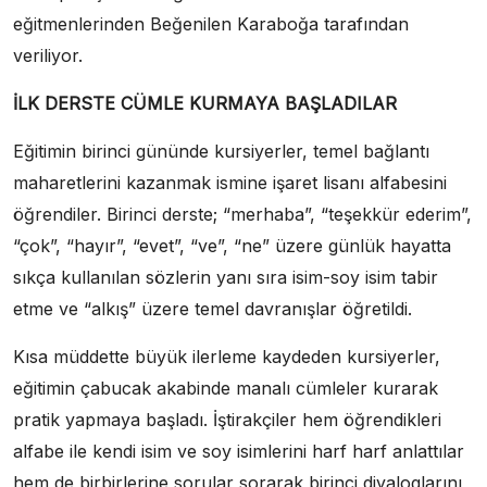
eğitmenlerinden Beğenilen Karaboğa tarafından
veriliyor.
İLK DERSTE CÜMLE KURMAYA BAŞLADILAR
Eğitimin birinci gününde kursiyerler, temel bağlantı
maharetlerini kazanmak ismine işaret lisanı alfabesini
öğrendiler. Birinci derste; “merhaba”, “teşekkür ederim”,
“çok”, “hayır”, “evet”, “ve”, “ne” üzere günlük hayatta
sıkça kullanılan sözlerin yanı sıra isim-soy isim tabir
etme ve “alkış” üzere temel davranışlar öğretildi.
Kısa müddette büyük ilerleme kaydeden kursiyerler,
eğitimin çabucak akabinde manalı cümleler kurarak
pratik yapmaya başladı. İştirakçiler hem öğrendikleri
alfabe ile kendi isim ve soy isimlerini harf harf anlattılar
hem de birbirlerine sorular sorarak birinci diyaloglarını