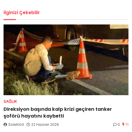
İlginizi Çekebilir
SAĞLIK
Direksiyon başında kalp krizi geçiren tanker
şoförü hayatını kaybetti
SoleKinG
22 Haziran 2026
0
11