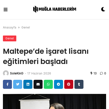
Skip
to
content
Anasayfa
»
Genel
Genel
Maltepe’de işaret lisanı
eğitimleri başladı
SoleKinG
-
17 Haziran 2026
13
0