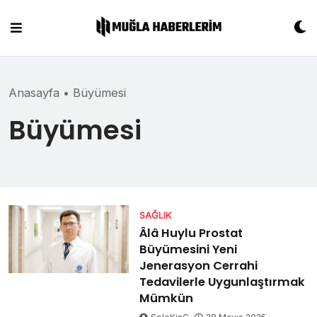
Skip
to
content
Anasayfa
•
Büyümesi
Büyümesi
SAĞLIK
Âlâ Huylu Prostat
Büyümesini Yeni
Jenerasyon Cerrahi
Tedavilerle Uygunlaştırmak
Mümkün