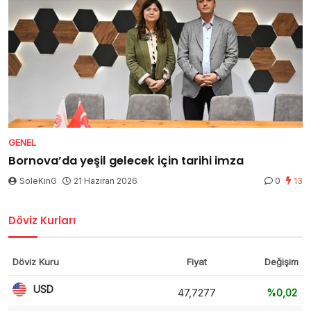
GENEL
Bornova’da yeşil gelecek için tarihi imza
SoleKinG
21 Haziran 2026
0
13
Döviz Kurları
Döviz Kuru
Fiyat
Değişim
USD
47,7277
%0,02