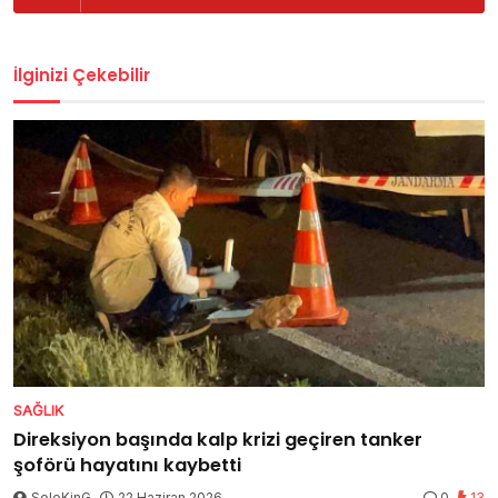
İlginizi Çekebilir
SAĞLIK
Direksiyon başında kalp krizi geçiren tanker
şoförü hayatını kaybetti
SoleKinG
22 Haziran 2026
0
13