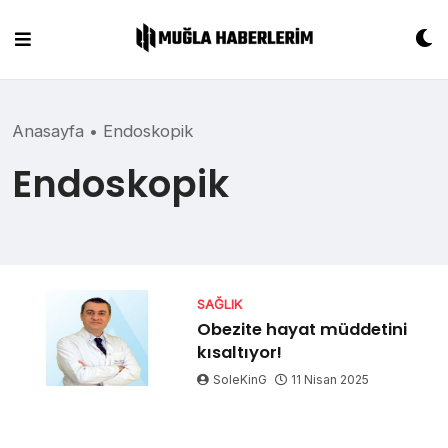
Skip
to
content
Anasayfa
•
Endoskopik
Endoskopik
SAĞLIK
Obezite hayat müddetini
kısaltıyor!
SoleKinG
11 Nisan 2025