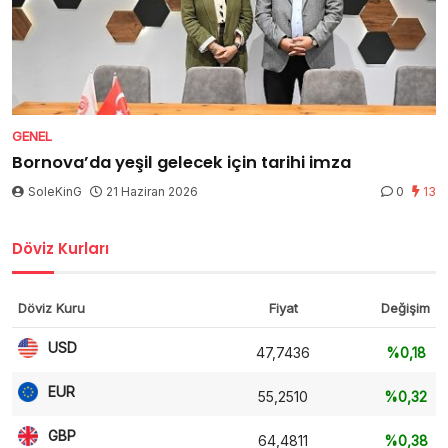
GENEL
Bornova’da yeşil gelecek için tarihi imza
SoleKinG
21 Haziran 2026
0
13
Döviz Kurları
Döviz Kuru
Fiyat
Değişim
USD
47,7436
%0,18
EUR
55,2510
%0,32
GBP
64,4811
%0,38