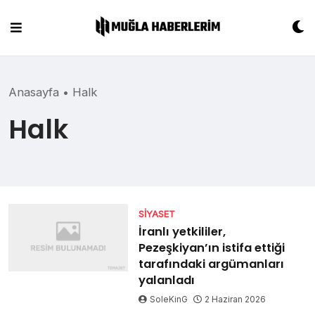
Skip
to
content
Anasayfa
•
Halk
Halk
SIYASET
İranlı yetkililer,
Pezeşkiyan’ın istifa ettiği
tarafındaki argümanları
yalanladı
SoleKinG
2 Haziran 2026