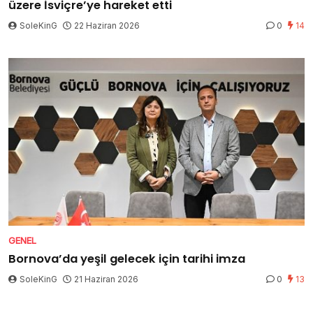
üzere İsviçre’ye hareket etti
SoleKinG
22 Haziran 2026
0
14
GENEL
Bornova’da yeşil gelecek için tarihi imza
SoleKinG
21 Haziran 2026
0
13