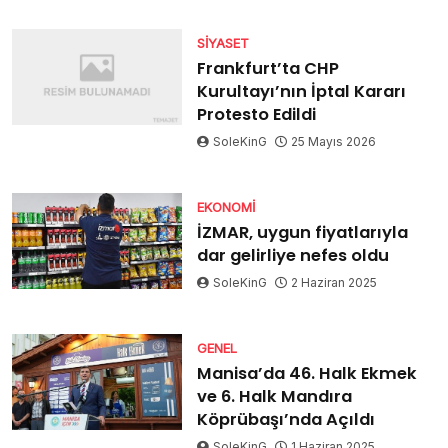
SIYASET
Frankfurt’ta CHP
Kurultayı’nın İptal Kararı
Protesto Edildi
SoleKinG
25 Mayıs 2026
EKONOMI
İZMAR, uygun fiyatlarıyla
dar gelirliye nefes oldu
SoleKinG
2 Haziran 2025
GENEL
Manisa’da 46. Halk Ekmek
ve 6. Halk Mandıra
Köprübaşı’nda Açıldı
SoleKinG
1 Haziran 2025