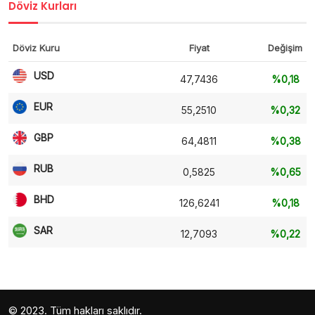
Döviz Kurları
Döviz Kuru
Fiyat
Değişim
USD
47,7436
%0,18
EUR
55,2510
%0,32
GBP
64,4811
%0,38
RUB
0,5825
%0,65
BHD
126,6241
%0,18
SAR
12,7093
%0,22
© 2023. Tüm hakları saklıdır.