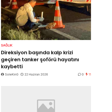
SAĞLIK
Direksiyon başında kalp krizi
geçiren tanker şoförü hayatını
kaybetti
SoleKinG
22 Haziran 2026
0
11