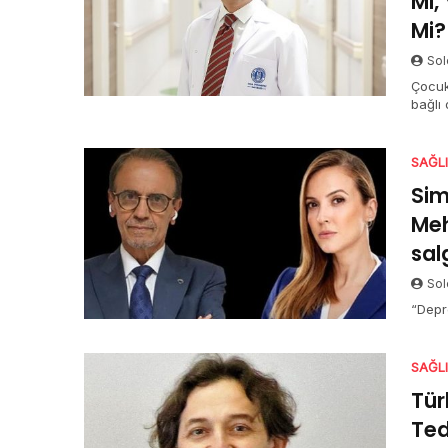
Mi,
Mi?
Sol
Çocuk
bağlı 
SAĞL
Sim
Meh
sal
Sol
“Depr
SAĞL
Tür
Ted