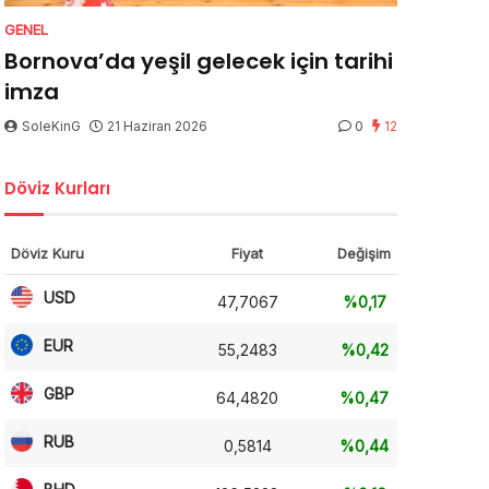
GENEL
Bornova’da yeşil gelecek için tarihi
imza
SoleKinG
21 Haziran 2026
0
12
Döviz Kurları
Döviz Kuru
Fiyat
Değişim
USD
47,7067
%0,17
EUR
55,2483
%0,42
GBP
64,4820
%0,47
RUB
0,5814
%0,44