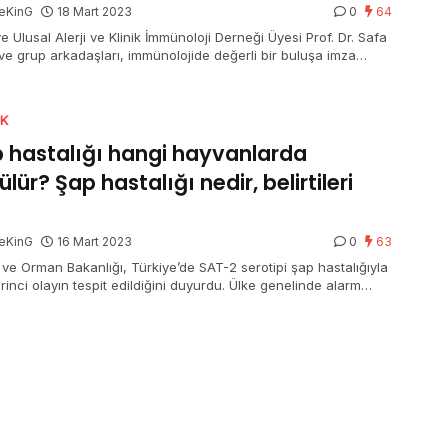
eKinG
18 Mart 2023
0
64
e Ulusal Alerji ve Klinik İmmünoloji Derneği Üyesi Prof. Dr. Safa
 ve grup arkadaşları, immünolojide değerli bir buluşa imza
.
IK
 hastalığı hangi hayvanlarda
ülür? Şap hastalığı nedir, belirtileri
?
eKinG
16 Mart 2023
0
63
 ve Orman Bakanlığı, Türkiye’de SAT-2 serotipi şap hastalığıyla
 birinci olayın tespit edildiğini duyurdu. Ülke genelinde alarm
rken, 8 işletmenin karantina altına alındığı belirtildi. Bunun
ne arama motorlarında Şap hastalığı hangi hayvanlarda
r? Şap hastalığı nedir, belirtileri ne? soruları aratıldı.