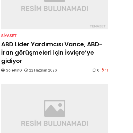
SIYASET
ABD Lider Yardımcısı Vance, ABD-
İran görüşmeleri için İsviçre’ye
gidiyor
SoleKinG
22 Haziran 2026
0
11