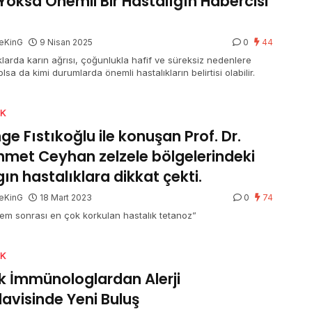
 Yoksa Önemli Bir Hastalığın Habercisi
eKinG
9 Nisan 2025
0
44
larda karın ağrısı, çoğunlukla hafif ve süreksiz nedenlere
olsa da kimi durumlarda önemli hastalıkların belirtisi olabilir.
IK
ge Fıstıkoğlu ile konuşan Prof. Dr.
met Ceyhan zelzele bölgelerindeki
gın hastalıklara dikkat çekti.
eKinG
18 Mart 2023
0
74
em sonrası en çok korkulan hastalık tetanoz”
IK
k İmmünologlardan Alerji
avisinde Yeni Buluş