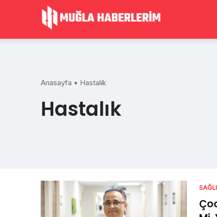
Skip
to
content
Anasayfa
•
Hastalık
Hastalık
SAĞL
Çoc