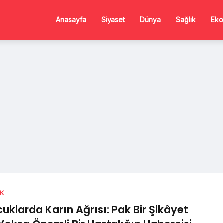
Anasayfa
Siyaset
Dünya
Sağlık
Eko
IK
uklarda Karın Ağrısı: Pak Bir Şikâyet