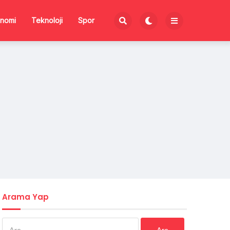
nomi
Teknoloji
Spor
Arama Yap
Arama: