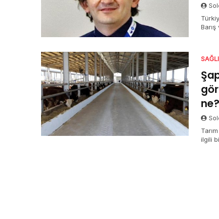
Sol
Türkiy
Barış
attılar
SAĞL
Şap
gör
ne
Sol
Tarım
ilgili
verili
üzeri
görülü