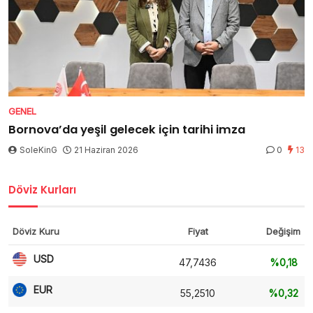
GENEL
Bornova’da yeşil gelecek için tarihi imza
SoleKinG
21 Haziran 2026
0
13
Döviz Kurları
Döviz Kuru
Fiyat
Değişim
USD
47,7436
%0,18
EUR
55,2510
%0,32