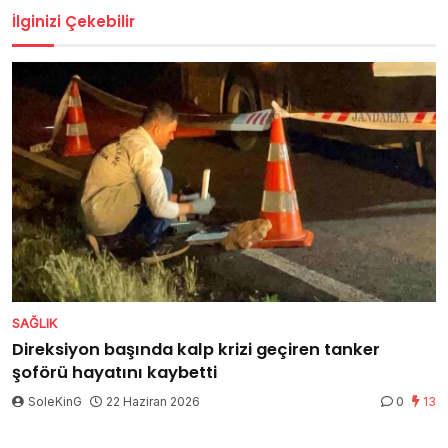
İlginizi Çekebilir
SAĞLIK
Direksiyon başında kalp krizi geçiren tanker
şoförü hayatını kaybetti
SoleKinG
22 Haziran 2026
0
13