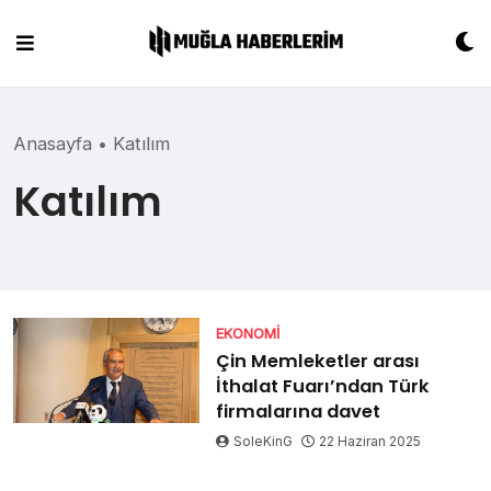
Skip
to
content
Anasayfa
•
Katılım
Katılım
EKONOMI
Çin Memleketler arası
İthalat Fuarı’ndan Türk
firmalarına davet
SoleKinG
22 Haziran 2025