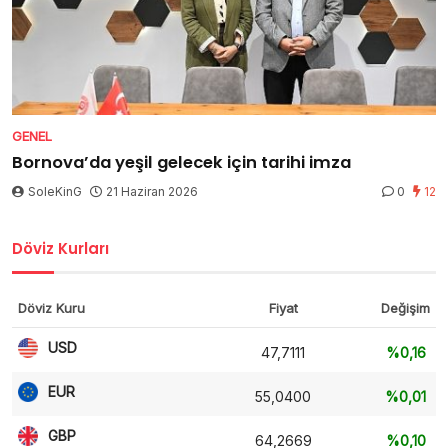
GENEL
Bornova’da yeşil gelecek için tarihi imza
SoleKinG
21 Haziran 2026
0
12
Döviz Kurları
Döviz Kuru
Fiyat
Değişim
USD
47,7111
%0,16
EUR
55,0400
%0,01
GBP
64,2669
%0,10