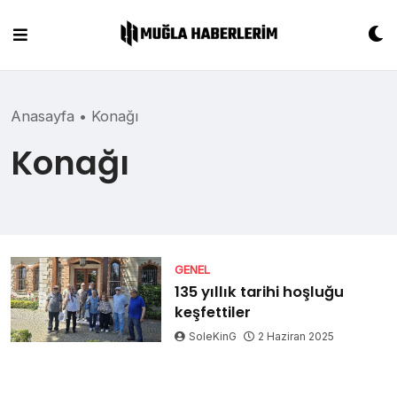
Skip
to
content
Anasayfa
•
Konağı
Konağı
GENEL
135 yıllık tarihi hoşluğu
keşfettiler
SoleKinG
2 Haziran 2025