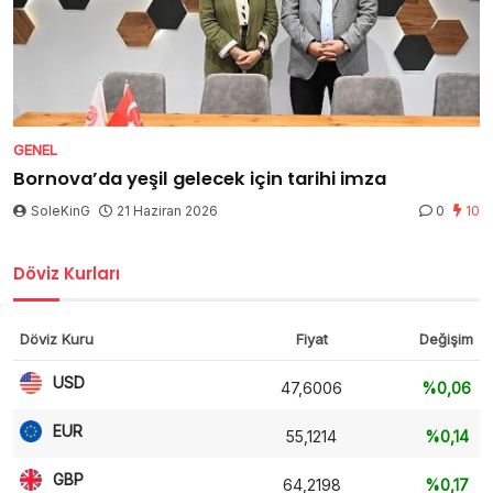
GENEL
Bornova’da yeşil gelecek için tarihi imza
SoleKinG
21 Haziran 2026
0
10
Döviz Kurları
Döviz Kuru
Fiyat
Değişim
USD
47,6006
%0,06
EUR
55,1214
%0,14
GBP
64,2198
%0,17