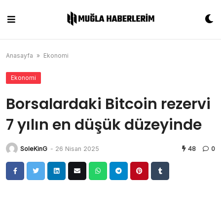
Skip
to
content
Anasayfa
»
Ekonomi
Ekonomi
Borsalardaki Bitcoin rezervi
7 yılın en düşük düzeyinde
SoleKinG
-
26 Nisan 2025
48
0