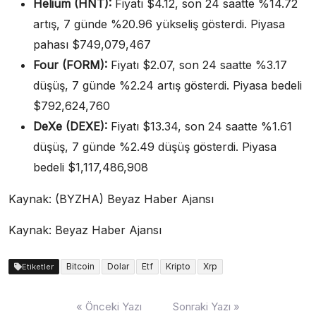
Helium (HNT):
Fiyatı $4.12, son 24 saatte %14.72
artış, 7 günde %20.96 yükseliş gösterdi. Piyasa
pahası $749,079,467
Four (FORM):
Fiyatı $2.07, son 24 saatte %3.17
düşüş, 7 günde %2.24 artış gösterdi. Piyasa bedeli
$792,624,760
DeXe (DEXE):
Fiyatı $13.34, son 24 saatte %1.61
düşüş, 7 günde %2.49 düşüş gösterdi. Piyasa
bedeli $1,117,486,908
Kaynak: (BYZHA) Beyaz Haber Ajansı
Kaynak: Beyaz Haber Ajansı
Bitcoin
Dolar
Etf
Kripto
Xrp
Etiketler
Yazı
« Önceki Yazı
Sonraki Yazı »
dolaşımı