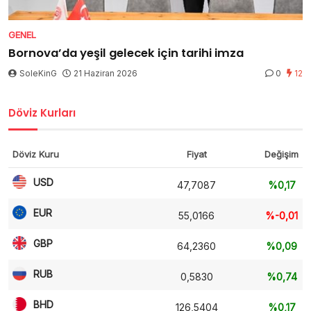
GENEL
Bornova’da yeşil gelecek için tarihi imza
SoleKinG
21 Haziran 2026
0
12
Döviz Kurları
Döviz Kuru
Fiyat
Değişim
USD
47,7087
%0,17
EUR
55,0166
%-0,01
GBP
64,2360
%0,09
RUB
0,5830
%0,74
BHD
126,5404
%0,17