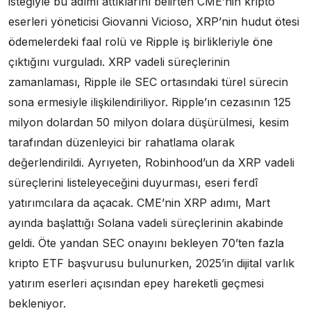
isteğiyle bu adımı attıklarını belirten CME’nin kripto
eserleri yöneticisi Giovanni Vicioso, XRP’nin hudut ötesi
ödemelerdeki faal rolü ve Ripple iş birlikleriyle öne
çıktığını vurguladı. XRP vadeli süreçlerinin
zamanlaması, Ripple ile SEC ortasındaki türel sürecin
sona ermesiyle ilişkilendiriliyor. Ripple’ın cezasının 125
milyon dolardan 50 milyon dolara düşürülmesi, kesim
tarafından düzenleyici bir rahatlama olarak
değerlendirildi. Ayrıyeten, Robinhood’un da XRP vadeli
süreçlerini listeleyeceğini duyurması, eseri ferdî
yatırımcılara da açacak. CME’nin XRP adımı, Mart
ayında başlattığı Solana vadeli süreçlerinin akabinde
geldi. Öte yandan SEC onayını bekleyen 70’ten fazla
kripto ETF başvurusu bulunurken, 2025’in dijital varlık
yatırım eserleri açısından epey hareketli geçmesi
bekleniyor.