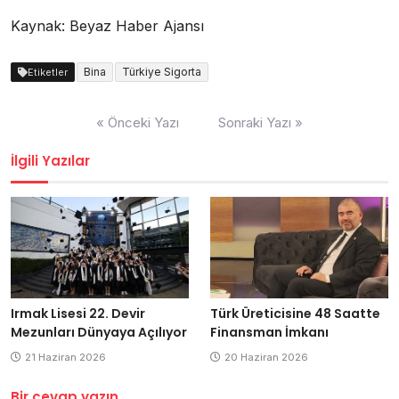
Kaynak: Beyaz Haber Ajansı
Bina
Türkiye Sigorta
Etiketler
Yazı
« Önceki Yazı
Sonraki Yazı »
dolaşımı
İlgili Yazılar
Irmak Lisesi 22. Devir
Türk Üreticisine 48 Saatte
Mezunları Dünyaya Açılıyor
Finansman İmkanı
21 Haziran 2026
20 Haziran 2026
Bir cevap yazın