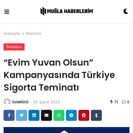
Skip
to
content
Anasayfa
»
Ekonomi
Ekonomi
“Evim Yuvan Olsun”
Kampanyasında Türkiye
Sigorta Teminatı
SoleKinG
-
26 Şubat 2023
71
0