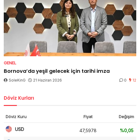
GENEL
Bornova’da yeşil gelecek için tarihi imza
SoleKinG
21 Haziran 2026
0
12
Döviz Kurları
Döviz Kuru
Fiyat
Değişim
USD
47,5978
%0,05