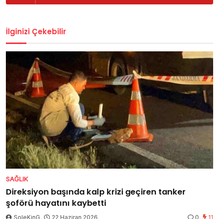
İlginizi Çekebilir
SAĞLIK
Direksiyon başında kalp krizi geçiren tanker
şoförü hayatını kaybetti
SoleKinG
22 Haziran 2026
0
11