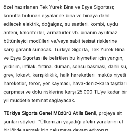
özel hazırlanan Tek Yürek Bina ve Eşya Sigortası;
konutta bulunan eşyalar ile bina ve binaya dahil
edilecek elektrik, doğalgaz, su saatleri, kombi, uydu
anteni, kaloriferler, armatürler vb. binanın ayrılmaz
bütünleyici modülleri ve/veya sabit tesisat risklerine
karşı garanti sunacak. Türkiye Sigorta, Tek Yürek Bina
ve Eşya Sigortası ile belirtilen bu kıymetler için yangın,
yıldırım, infilak, fırtına, duman, sel/su basması, dahili su,
grev, lokavt, karışıklıklık, halk hareketleri, makûs niyetli
hareketler, terör, yer kayması, hava-deniz-kara taşıtları
çarpması ve dolu risklerine karşı 25.000 TL’ye kadar bir
yıl müddetle teminat sağlayacak.
Türkiye Sigorta Genel Müdürü Atilla Benli
, projeye ait
şunları söyledi: “Ülkemizin yaşadığı afetin yaralarını el
birliğiyle sarmak için çalışmaya devam ediyoruz.