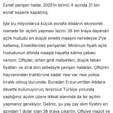
Esnaf perişan halde. 2025’in birinci 4 ayında 31 bin
esnaf kepenk kapatmış.
İşte bu milyonlarca küçük esnafa iktidarın ekonomik
manada bir açılım yapması lazım. 26 bin liraya dayanan
açlık hududu en düşük emekli maaşını neredeyse 2’ye
katlamış. Emeklilerimiz perişanlar. Minimum fiyatlı açlık
hududunun altında maaşla hayatta kalma çabası
veriyor. Çiftçiler, artan girdi maliyetleri, düşük taban
fiyatları ve zirai don sebebiyle perişan haldeler. Çiftçinin
hayvanından traktörüne kadar nesi var nesi yoksa
icralık olmuş durumda. Buradan Erzurum’dan iktidara
davette bulunuyoruz; terörsüz Türkiye yolunda
yaptığınız açılım üzere iktisat alanında da bir açılım
yapmanız gerekiyor. Geliniz, şu yaş çay alım fiyatını en
azından 1 dolar olan 38 liraya çıkartın. Çiftçiye mazot ve