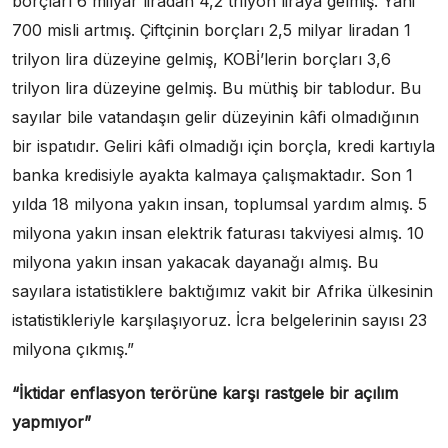
borçları 6 milyar liradan 4,2 trilyon liraya gelmiş. Yani
700 misli artmış. Çiftçinin borçları 2,5 milyar liradan 1
trilyon lira düzeyine gelmiş, KOBİ’lerin borçları 3,6
trilyon lira düzeyine gelmiş. Bu müthiş bir tablodur. Bu
sayılar bile vatandaşın gelir düzeyinin kâfi olmadığının
bir ispatıdır. Geliri kâfi olmadığı için borçla, kredi kartıyla
banka kredisiyle ayakta kalmaya çalışmaktadır. Son 1
yılda 18 milyona yakın insan, toplumsal yardım almış. 5
milyona yakın insan elektrik faturası takviyesi almış. 10
milyona yakın insan yakacak dayanağı almış. Bu
sayılara istatistiklere baktığımız vakit bir Afrika ülkesinin
istatistikleriyle karşılaşıyoruz. İcra belgelerinin sayısı 23
milyona çıkmış.”
“İktidar enflasyon terörüne karşı rastgele bir açılım
yapmıyor”