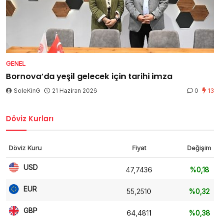
GENEL
Bornova’da yeşil gelecek için tarihi imza
SoleKinG
21 Haziran 2026
0
13
Döviz Kurları
Döviz Kuru
Fiyat
Değişim
USD
47,7436
%0,18
EUR
55,2510
%0,32
GBP
64,4811
%0,38