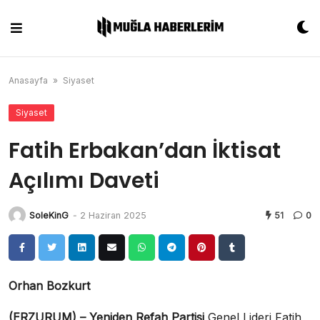
Skip
to
content
Anasayfa
»
Siyaset
Siyaset
Fatih Erbakan’dan İktisat
Açılımı Daveti
SoleKinG
-
2 Haziran 2025
51
0
Orhan Bozkurt
(ERZURUM)
–
Yeniden Refah Partisi
Genel Lideri Fatih