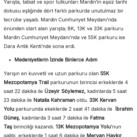
Yarışta, tabiat ve spor tutkunları Mardin’in eşsiz tarihi
dokusu eşliğinde dört farklı parkurda unutulmaz bir
tecrübe yaşadı. Mardin Cumhuriyet Meydanı’nda
önünden start alan yarışta; 8K, 13K ve 33K parkuru
Mardin Cumhuriyet Meydanı’nda ve 55K parkuru ise
Dara Antik Kenti’nde sona erdi.
Medeniyetlerin İzinde Binlerce Adım
Yarışın en kuvvetli ve uzun parkuru olan
55K
Mezopotamya Trail
parkurunun birincisi erkeklerde 4
saat 22 dakika ile
Üzeyir Söylemez,
kadınlarda
5 saat
23 dakika ile
Natalia Kahraman
oldu.
33K Kervan
Yolu
parkurunda ekeklerde 2 saat 41 dakika ile
İbrahim
Güneş
, kadınlarda
3 saat 7 dakika ile
Fatma
Taş
birinciliği kazandı.
13K Mezopotamya Yolu
’nun
galibi, erkeklerde 1 saat 6 dakika ile
Mervan Haykır
,