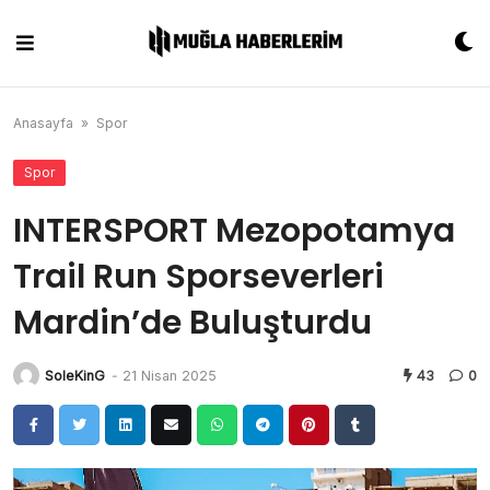
Skip
to
content
Anasayfa
»
Spor
Spor
INTERSPORT Mezopotamya
Trail Run Sporseverleri
Mardin’de Buluşturdu
SoleKinG
-
21 Nisan 2025
43
0