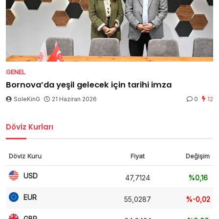
GENEL
Bornova’da yeşil gelecek için tarihi imza
SoleKinG
21 Haziran 2026
0
12
Döviz Kurları
Döviz Kuru
Fiyat
Değişim
USD
47,7124
%0,16
EUR
55,0287
%-0,02
GBP