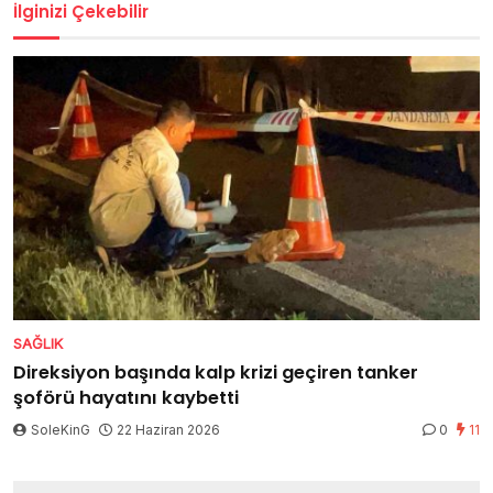
İlginizi Çekebilir
SAĞLIK
Direksiyon başında kalp krizi geçiren tanker
şoförü hayatını kaybetti
SoleKinG
22 Haziran 2026
0
11