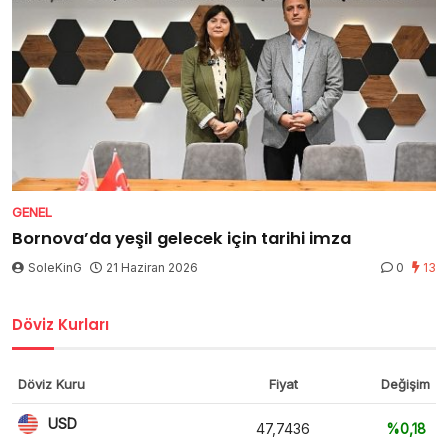
GENEL
Bornova’da yeşil gelecek için tarihi imza
SoleKinG
21 Haziran 2026
0
13
Döviz Kurları
Döviz Kuru
Fiyat
Değişim
USD
47,7436
%0,18