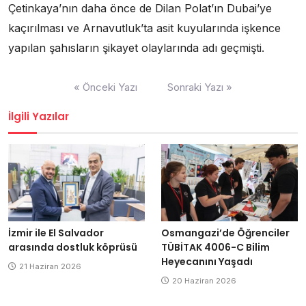
Çetinkaya’nın daha önce de Dilan Polat’ın Dubai’ye
kaçırılması ve Arnavutluk’ta asit kuyularında işkence
yapılan şahısların şikayet olaylarında adı geçmişti.
Yazı
« Önceki Yazı
Sonraki Yazı »
dolaşımı
İlgili Yazılar
İzmir ile El Salvador
Osmangazi’de Öğrenciler
arasında dostluk köprüsü
TÜBİTAK 4006-C Bilim
Heyecanını Yaşadı
21 Haziran 2026
20 Haziran 2026