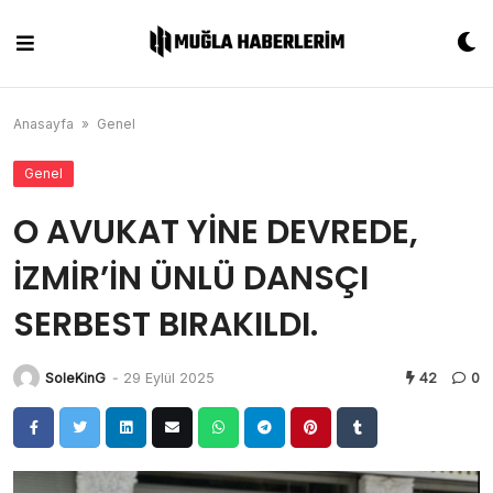
Skip
to
content
Anasayfa
»
Genel
Genel
O AVUKAT YİNE DEVREDE,
İZMİR’İN ÜNLÜ DANSÇI
SERBEST BIRAKILDI.
SoleKinG
-
29 Eylül 2025
42
0