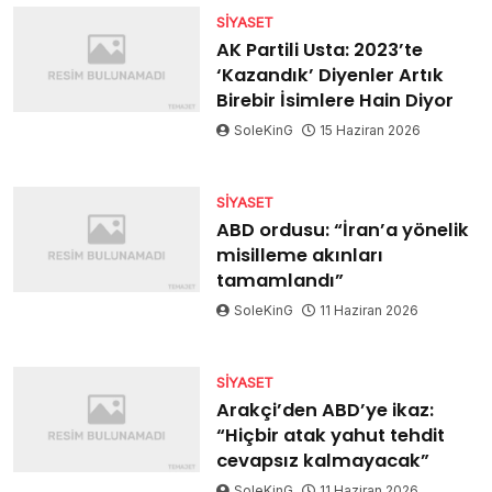
SIYASET
AK Partili Usta: 2023’te
‘Kazandık’ Diyenler Artık
Birebir İsimlere Hain Diyor
SoleKinG
15 Haziran 2026
SIYASET
ABD ordusu: “İran’a yönelik
misilleme akınları
tamamlandı”
SoleKinG
11 Haziran 2026
SIYASET
Arakçi’den ABD’ye ikaz:
“Hiçbir atak yahut tehdit
cevapsız kalmayacak”
SoleKinG
11 Haziran 2026