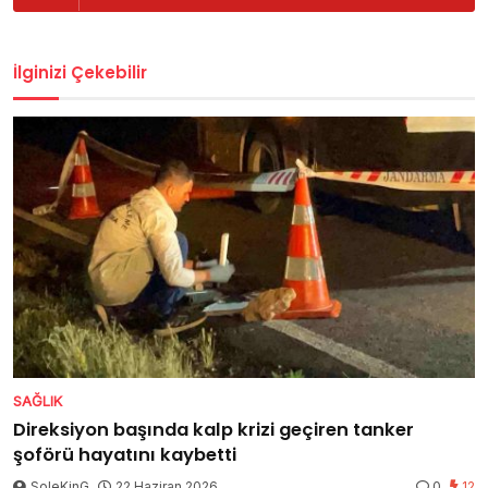
İlginizi Çekebilir
SAĞLIK
Direksiyon başında kalp krizi geçiren tanker
şoförü hayatını kaybetti
SoleKinG
22 Haziran 2026
0
12