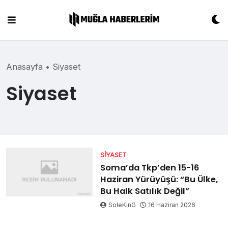
Skip
to
content
Anasayfa
•
Siyaset
Siyaset
SIYASET
Soma’da Tkp’den 15-16
Haziran Yürüyüşü: “Bu Ülke,
Bu Halk Satılık Değil”
SoleKinG
16 Haziran 2026