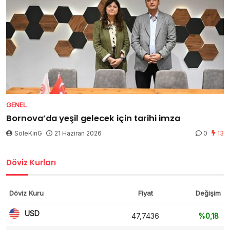
GENEL
Bornova’da yeşil gelecek için tarihi imza
SoleKinG
21 Haziran 2026
0
13
Döviz Kurları
Döviz Kuru
Fiyat
Değişim
USD
47,7436
%0,18