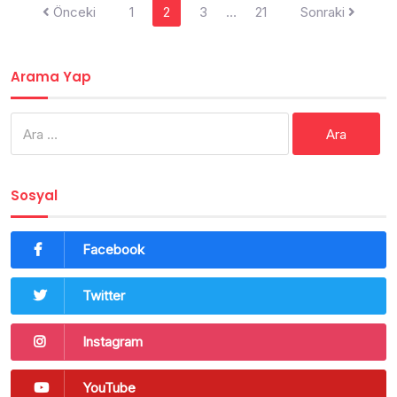
Yazı
Önceki
1
2
3
…
21
Sonraki
dolaşımı
Arama Yap
Arama:
Sosyal
Facebook
Twitter
Instagram
YouTube