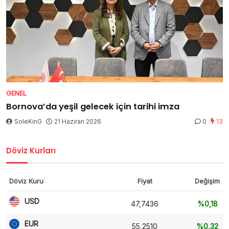
GENEL
Bornova’da yeşil gelecek için tarihi imza
SoleKinG
21 Haziran 2026
0
13
Döviz Kurları
Döviz Kuru
Fiyat
Değişim
USD
47,7436
%0,18
EUR
55,2510
%0,32