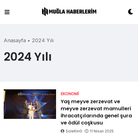
Skip
to
content
Anasayfa
•
2024 Yılı
2024 Yılı
EKONOMI
Yaş meyve zerzevat ve
meyve zerzevat mamulleri
ihracatçılarında genel şura
ve ödül coşkusu
SoleKinG
11 Nisan 2025