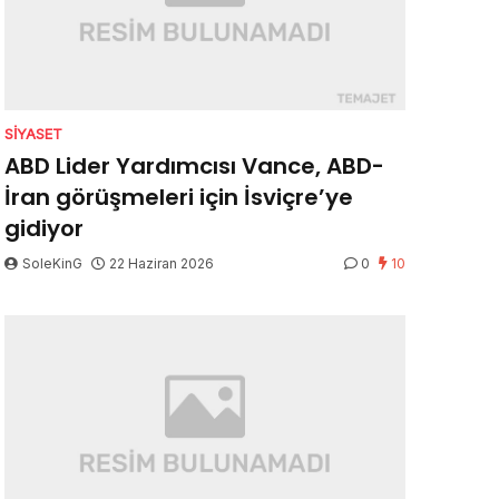
SIYASET
ABD Lider Yardımcısı Vance, ABD-
İran görüşmeleri için İsviçre’ye
gidiyor
SoleKinG
22 Haziran 2026
0
10