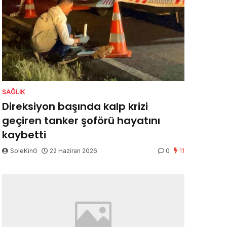
SAĞLIK
Direksiyon başında kalp krizi
geçiren tanker şoförü hayatını
kaybetti
SoleKinG
22 Haziran 2026
0
11