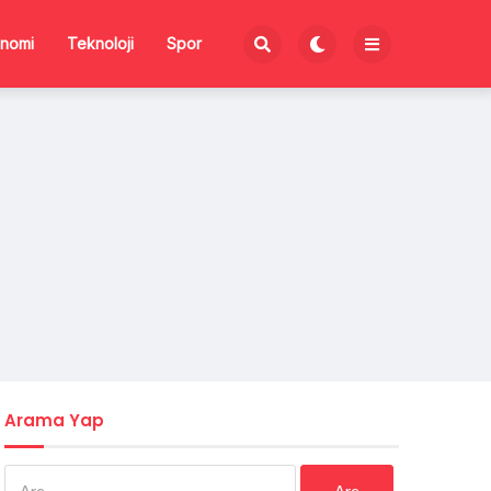
nomi
Teknoloji
Spor
Arama Yap
Arama: