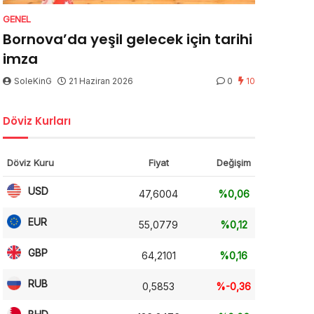
GENEL
Bornova’da yeşil gelecek için tarihi
imza
SoleKinG
21 Haziran 2026
0
10
Döviz Kurları
Döviz Kuru
Fiyat
Değişim
USD
47,6004
%0,06
EUR
55,0779
%0,12
GBP
64,2101
%0,16
RUB
0,5853
%-0,36