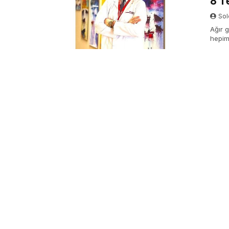
8 T
Sol
Ağır 
hepimi
deniz