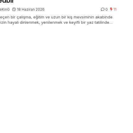
edbir
eKinG
18 Haziran 2026
0
11
geçen bir çalışma, eğitim ve uzun bir kış mevsiminin akabinde
zin hayali dinlenmek, yenilenmek ve keyifli bir yaz tatilinde
in, güneşin keyfini çıkarmak.