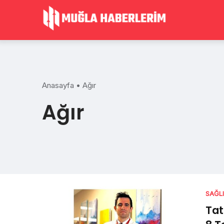
Skip
to
content
Anasayfa
•
Ağır
Ağır
SAĞL
Tat