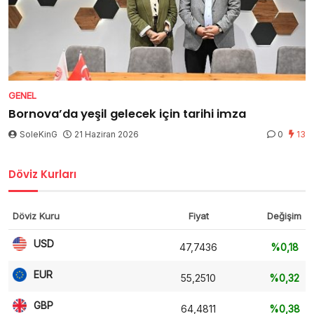
GENEL
Bornova’da yeşil gelecek için tarihi imza
SoleKinG
21 Haziran 2026
0
13
Döviz Kurları
Döviz Kuru
Fiyat
Değişim
USD
47,7436
%0,18
EUR
55,2510
%0,32
GBP
64,4811
%0,38