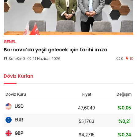
GENEL
Bornova’da yeşil gelecek için tarihi imza
SoleKinG
21 Haziran 2026
0
10
Döviz Kurları
Döviz Kuru
Fiyat
Değişim
USD
47,6049
%0,05
EUR
55,1763
%0,21
GBP
64,2715
%0,24