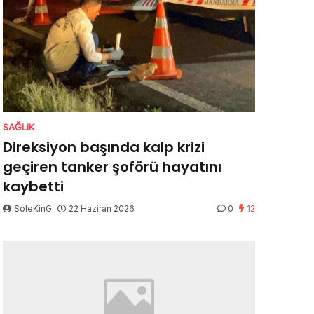
SAĞLIK
Direksiyon başında kalp krizi
geçiren tanker şoförü hayatını
kaybetti
SoleKinG
22 Haziran 2026
0
12