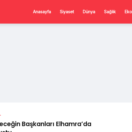
Anasayfa
Siyaset
Dünya
Sağlık
Eko
L
eceğin Başkanları Elhamra’da