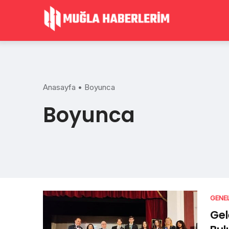
Skip
to
content
Anasayfa
•
Boyunca
Boyunca
GENE
Gel