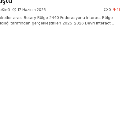
uştu
eKinG
17 Haziran 2026
0
11
ketler arası Rotary Bölge 2440 Federasyonu Interact Bölge
lciliği tarafından gerçekleştirilen 2025-2026 Devri Interact
Konferansı, İzmir’in tarihi ve kültürel simgelerinden Elhamra
i’nde ağır iştirakle gerçekleşti.