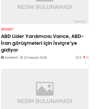
SIYASET
ABD Lider Yardımcısı Vance, ABD-
İran görüşmeleri için İsviçre’ye
gidiyor
SoleKinG
22 Haziran 2026
0
11