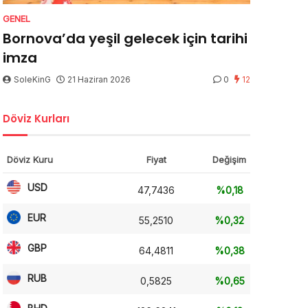
GENEL
Bornova’da yeşil gelecek için tarihi
imza
SoleKinG
21 Haziran 2026
0
12
Döviz Kurları
Döviz Kuru
Fiyat
Değişim
USD
47,7436
%0,18
EUR
55,2510
%0,32
GBP
64,4811
%0,38
RUB
0,5825
%0,65