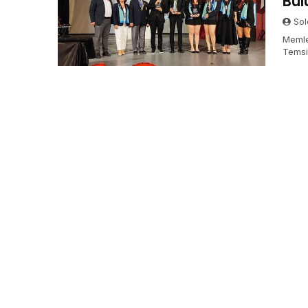
Bul
Sol
Memle
Temsi
Bölge 
Sahnes