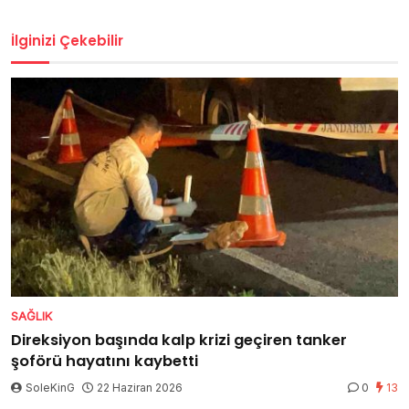
İlginizi Çekebilir
SAĞLIK
Direksiyon başında kalp krizi geçiren tanker
şoförü hayatını kaybetti
SoleKinG
22 Haziran 2026
0
13