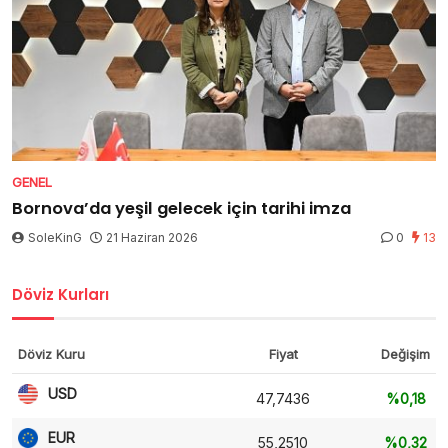
GENEL
Bornova’da yeşil gelecek için tarihi imza
SoleKinG
21 Haziran 2026
0
13
Döviz Kurları
Döviz Kuru
Fiyat
Değişim
USD
47,7436
%0,18
EUR
55,2510
%0,32