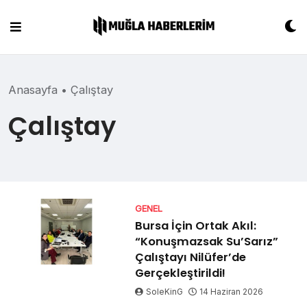
Skip
to
content
Anasayfa
•
Çalıştay
Çalıştay
GENEL
Bursa İçin Ortak Akıl:
“Konuşmazsak Su’Sarız”
Çalıştayı Nilüfer’de
Gerçekleştirildi!
SoleKinG
14 Haziran 2026