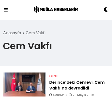
Skip
to
content
Anasayfa
•
Cem Vakfı
Cem Vakfı
GENEL
Derince’deki Cemevi, Cem
Vakfı’na devredildi
SoleKinG
23 Mayıs 2026