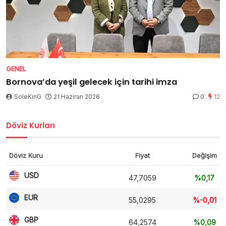
GENEL
Bornova’da yeşil gelecek için tarihi imza
SoleKinG
21 Haziran 2026
0
12
Döviz Kurları
Döviz Kuru
Fiyat
Değişim
USD
47,7059
%0,17
EUR
55,0295
%-0,01
GBP
64,2574
%0,09