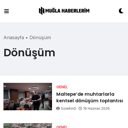
Skip
to
content
Anasayfa
•
Dönüşüm
Dönüşüm
GENEL
Maltepe’de muhtarlarla
kentsel dönüşüm toplantısı
SoleKinG
19 Haziran 2026
GENEL