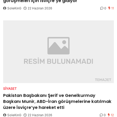
görüşmeleri için İsviçre’ye gidiyor
SoleKinG
22 Haziran 2026
0
11
SIYASET
Pakistan Başbakanı Şerif ve Genelkurmay
Başkanı Munir, ABD-İran görüşmelerine katılmak
üzere İsviçre’ye hareket etti
SoleKinG
22 Haziran 2026
0
12