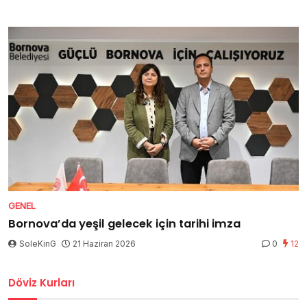
GENEL
Bornova’da yeşil gelecek için tarihi imza
SoleKinG
21 Haziran 2026
0
12
Döviz Kurları