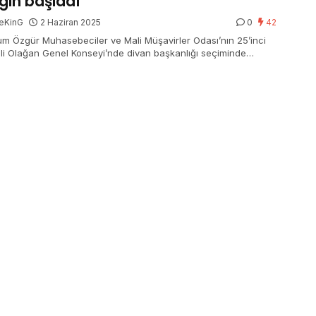
gin başladı
eKinG
2 Haziran 2025
0
42
um Özgür Muhasebeciler ve Mali Müşavirler Odası’nın 25’inci
li Olağan Genel Konseyi’nde divan başkanlığı seçiminde
an tartışma yumruklu arbedeye dönüştü. Üç adayın yarışacağı
de, gerginlik kısa müddette yatıştırıldı.