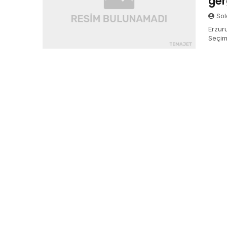
ger
Sol
Erzur
Seçim
yaşan
kongre