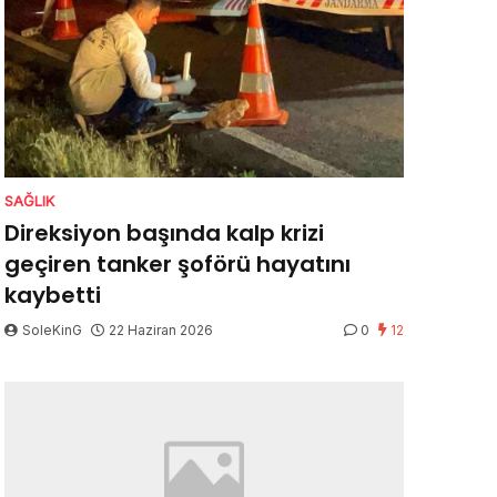
SAĞLIK
Direksiyon başında kalp krizi
geçiren tanker şoförü hayatını
kaybetti
SoleKinG
22 Haziran 2026
0
12