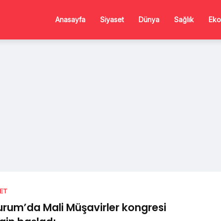
Anasayfa
Siyaset
Dünya
Sağlık
Eko
SET
urum’da Mali Müşavirler kongresi