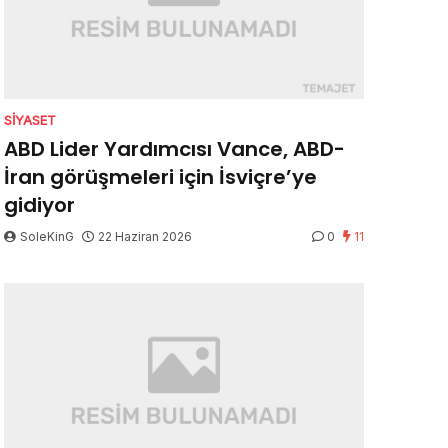
SIYASET
ABD Lider Yardımcısı Vance, ABD-
İran görüşmeleri için İsviçre’ye
gidiyor
SoleKinG
22 Haziran 2026
0
11