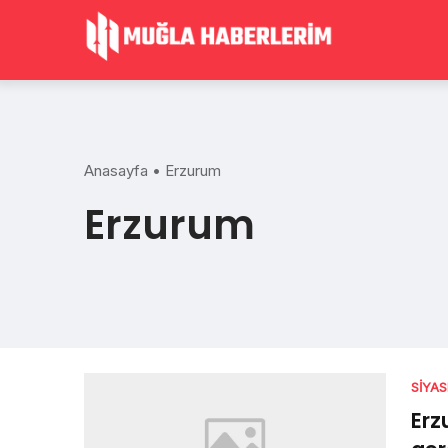
Skip
to
content
Anasayfa
•
Erzurum
Erzurum
SIYA
Erz