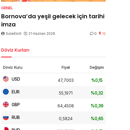
GENEL
Bornova’da yeşil gelecek için tarihi
imza
SoleKinG
21 Haziran 2026
0
12
Döviz Kurları
Döviz Kuru
Fiyat
Değişim
USD
47,7003
%0,15
EUR
55,1971
%0,32
GBP
64,4508
%0,39
RUB
0,5824
%0,65