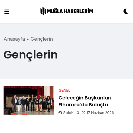
Skip
to
content
Anasayfa
•
Gençlerin
Gençlerin
GENEL
Geleceğin Başkanları
Elhamra’da Buluştu
SoleKinG
17 Haziran 2026