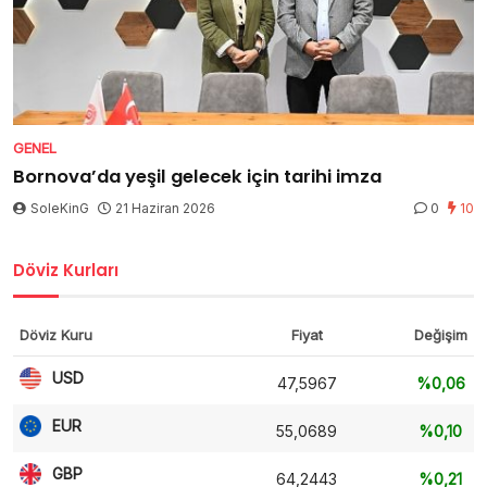
GENEL
Bornova’da yeşil gelecek için tarihi imza
SoleKinG
21 Haziran 2026
0
10
Döviz Kurları
Döviz Kuru
Fiyat
Değişim
USD
47,5967
%0,06
EUR
55,0689
%0,10
GBP
64,2443
%0,21