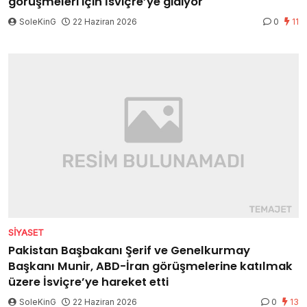
görüşmeleri için İsviçre’ye gidiyor
SoleKinG
22 Haziran 2026
0
11
SIYASET
Pakistan Başbakanı Şerif ve Genelkurmay
Başkanı Munir, ABD-İran görüşmelerine katılmak
üzere İsviçre’ye hareket etti
SoleKinG
22 Haziran 2026
0
13