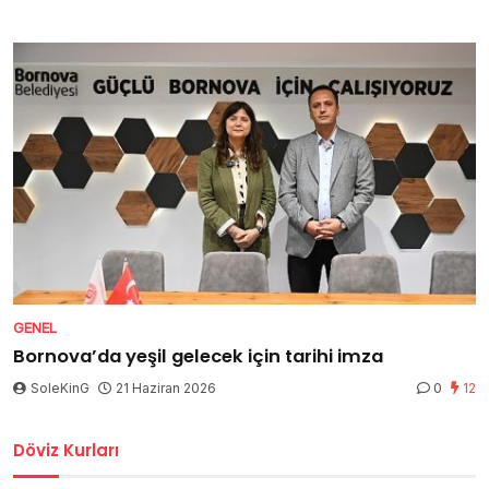
GENEL
Bornova’da yeşil gelecek için tarihi imza
SoleKinG
21 Haziran 2026
0
12
Döviz Kurları