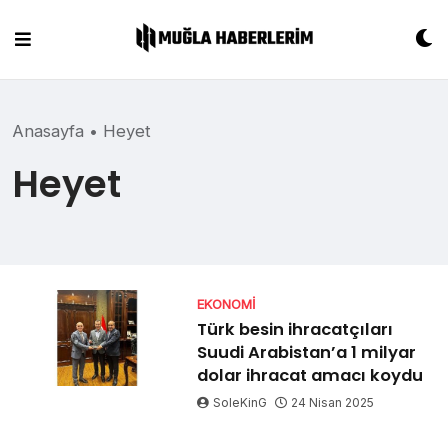
Skip
to
content
Anasayfa
•
Heyet
Heyet
EKONOMI
Türk besin ihracatçıları
Suudi Arabistan’a 1 milyar
dolar ihracat amacı koydu
SoleKinG
24 Nisan 2025