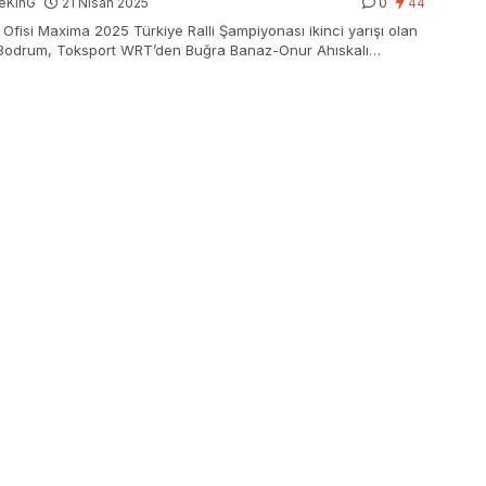
eKinG
21 Nisan 2025
0
44
l Ofisi Maxima 2025 Türkiye Ralli Şampiyonası ikinci yarışı olan
 Bodrum, Toksport WRT’den Buğra Banaz-Onur Ahıskalı
nın birinciliği ile sona erdi.