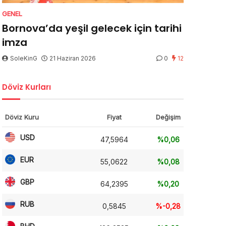
GENEL
Bornova’da yeşil gelecek için tarihi
imza
SoleKinG
21 Haziran 2026
0
12
Döviz Kurları
Döviz Kuru
Fiyat
Değişim
USD
47,5964
%0,06
EUR
55,0622
%0,08
GBP
64,2395
%0,20
RUB
0,5845
%-0,28