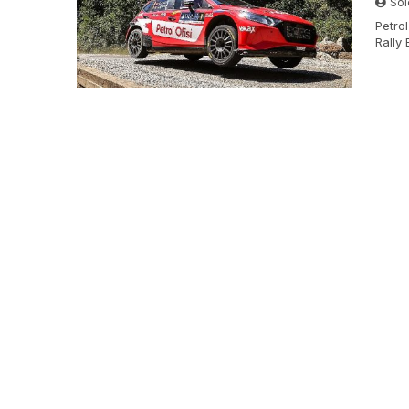
Sol
Petro
Rally
takımı