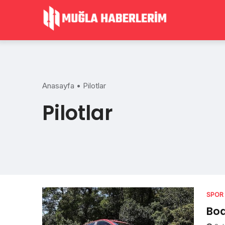
Skip
to
content
Anasayfa
•
Pilotlar
Pilotlar
SPOR
Bod