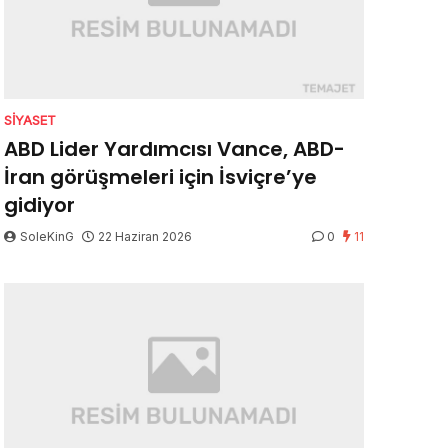
SIYASET
ABD Lider Yardımcısı Vance, ABD-
İran görüşmeleri için İsviçre’ye
gidiyor
SoleKinG
22 Haziran 2026
0
11