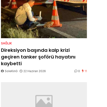
SAĞLIK
Direksiyon başında kalp krizi
geçiren tanker şoförü hayatını
kaybetti
SoleKinG
22 Haziran 2026
0
11