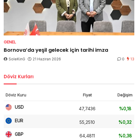
GENEL
Bornova’da yeşil gelecek için tarihi imza
SoleKinG
21 Haziran 2026
0
13
Döviz Kurları
Döviz Kuru
Fiyat
Değişim
USD
47,7436
%0,18
EUR
55,2510
%0,32
GBP
64,4811
%0,38