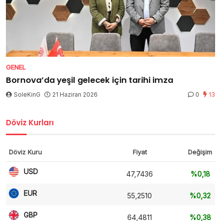
GENEL
Bornova’da yeşil gelecek için tarihi imza
SoleKinG
21 Haziran 2026
0
13
Döviz Kurları
Döviz Kuru
Fiyat
Değişim
USD
47,7436
%0,18
EUR
55,2510
%0,32
GBP
64,4811
%0,38