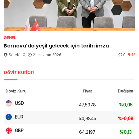
GENEL
Bornova’da yeşil gelecek için tarihi imza
SoleKinG
21 Haziran 2026
0
12
Döviz Kurları
Döviz Kuru
Fiyat
Değişim
USD
47,5978
%0,05
EUR
54,9845
%-0,08
GBP
64,2197
%0,13