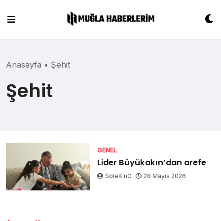
Skip
to
content
Anasayfa
•
Şehit
Şehit
GENEL
Lider Büyükakın’dan arefe
SoleKinG
28 Mayıs 2026