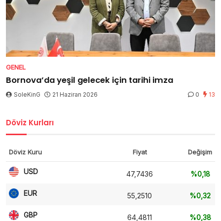
GENEL
Bornova’da yeşil gelecek için tarihi imza
SoleKinG
21 Haziran 2026
0
13
Döviz Kurları
Döviz Kuru
Fiyat
Değişim
USD
47,7436
%0,18
EUR
55,2510
%0,32
GBP
64,4811
%0,38