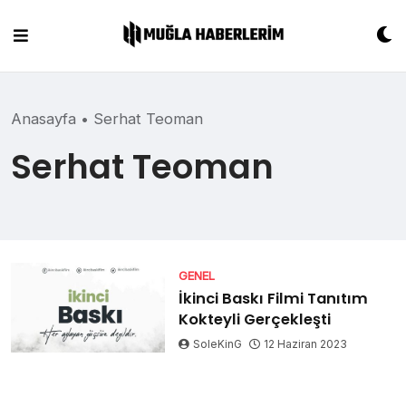
Skip
to
content
Anasayfa
•
Serhat Teoman
Serhat Teoman
GENEL
İkinci Baskı Filmi Tanıtım
Kokteyli Gerçekleşti
SoleKinG
12 Haziran 2023