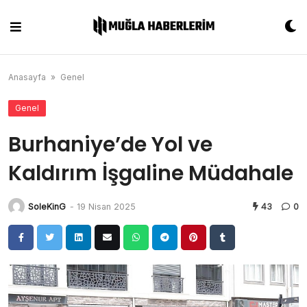
Skip
to
content
Anasayfa
»
Genel
Genel
Burhaniye’de Yol ve
Kaldırım İşgaline Müdahale
SoleKinG
-
19 Nisan 2025
43
0