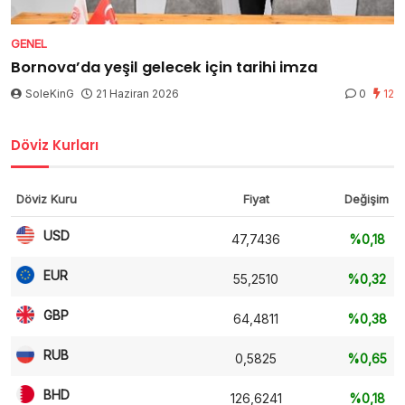
GENEL
Bornova’da yeşil gelecek için tarihi imza
SoleKinG
21 Haziran 2026
0
12
Döviz Kurları
Döviz Kuru
Fiyat
Değişim
USD
47,7436
%0,18
EUR
55,2510
%0,32
GBP
64,4811
%0,38
RUB
0,5825
%0,65
BHD
126,6241
%0,18