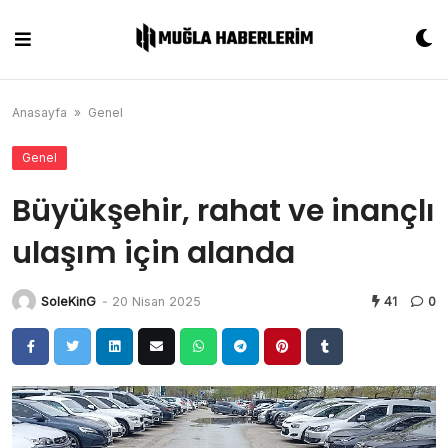
Skip
to
content
Anasayfa
»
Genel
Genel
Büyükşehir, rahat ve inançlı
ulaşım için alanda
SoleKinG
-
20 Nisan 2025
41
0