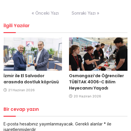
Yazı
« Önceki Yazı
Sonraki Yazı »
dolaşımı
İlgili Yazılar
İzmir ile El Salvador
Osmangazi’de Öğrenciler
arasında dostluk köprüsü
TÜBİTAK 4006-C Bilim
Heyecanını Yaşadı
21 Haziran 2026
20 Haziran 2026
Bir cevap yazın
E-posta hesabınız yayımlanmayacak.
Gerekli alanlar
*
ile
işaretlenmişlerdir