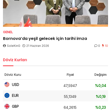
GENEL
Bornova’da yeşil gelecek için tarihi imza
SoleKinG
21 Haziran 2026
0
10
Döviz Kurları
Döviz Kuru
Fiyat
Değişim
USD
47,5947
%0,04
EUR
55,1349
%0,19
GBP
64,2615
%0,23