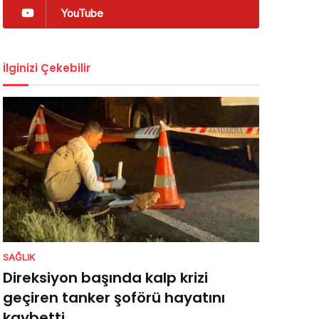
YouTube
İlginizi Çekebilir
SAĞLIK
Direksiyon başında kalp krizi
geçiren tanker şoförü hayatını
kaybetti