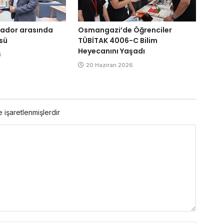
alvador arasında
Osmangazi’de Öğrenciler
sü
TÜBİTAK 4006-C Bilim
Heyecanını Yaşadı
6
20 Haziran 2026
e işaretlenmişlerdir