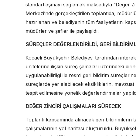
standartlaşmayı sağlamak maksadıyla “Değer Zin
Merkezi’nde gerçekleştirilen toplantıda, müdürl
hazırlanan ve belediyenin tüm faaliyetlerini kapsa
müdürler ve şefler ile paylaşıldı.
SÜREÇLER DEĞERLENDİRİLDİ, GERİ BİLDİRİM
Kocaeli Büyükşehir Belediyesi tarafından interakt
ünitelerine ilişkin süreç şemaları üzerindeki biri
uygulanabilirliği ile resmi geri bildirim süreçleri
süreçlerde yer alabilecek eksikliklerin, mevzuat 
tespit edilmesine yönelik değerlendirmeler yapıld
DEĞER ZİNCİRİ ÇALIŞMALARI SÜRECEK
Toplantı kapsamında alınacak geri bildirimlerin 
çalışmalarının yol haritası oluşturuldu. Büyükşeh