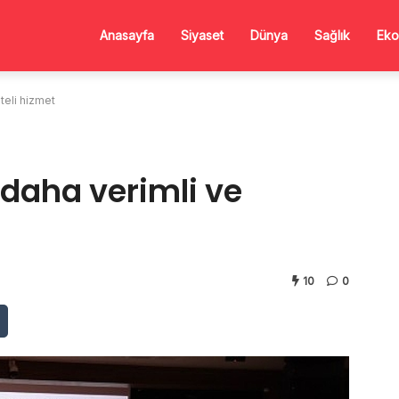
Anasayfa
Siyaset
Dünya
Sağlık
Eko
teli hizmet
daha verimli ve
10
0