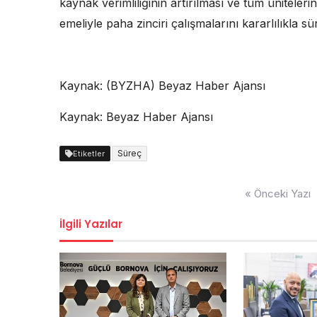
kaynak verimliliğinin artırılması ve tüm ünitele
emeliyle paha zinciri çalışmalarını kararlılıkla s
Kaynak: (BYZHA) Beyaz Haber Ajansı
Kaynak: Beyaz Haber Ajansı
Süreç
Etiketler
Yazı
« Önceki Yazı
dolaşımı
İlgili Yazılar