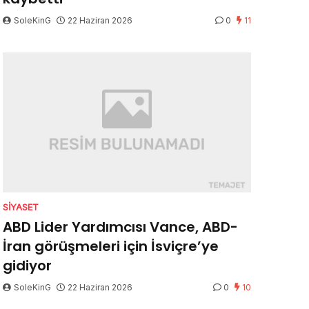
SoleKinG
22 Haziran 2026
0
11
SIYASET
ABD Lider Yardımcısı Vance, ABD-
İran görüşmeleri için İsviçre’ye
gidiyor
SoleKinG
22 Haziran 2026
0
10