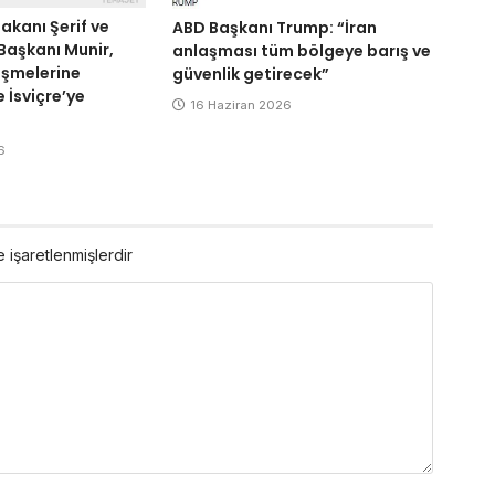
akanı Şerif ve
ABD Başkanı Trump: “İran
aşkanı Munir,
anlaşması tüm bölgeye barış ve
üşmelerine
güvenlik getirecek”
 İsviçre’ye
16 Haziran 2026
6
e işaretlenmişlerdir