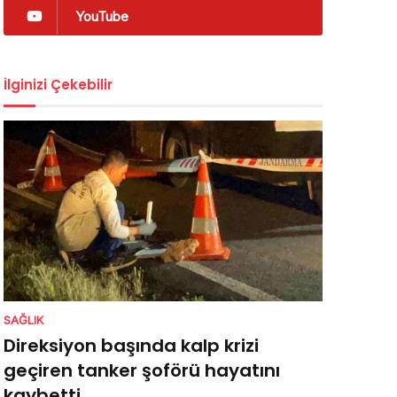
YouTube
İlginizi Çekebilir
SAĞLIK
Direksiyon başında kalp krizi
geçiren tanker şoförü hayatını
kaybetti