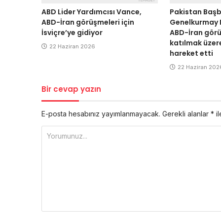
ABD Lider Yardımcısı Vance,
Pakistan Başb
ABD-İran görüşmeleri için
Genelkurmay B
İsviçre’ye gidiyor
ABD-İran gör
katılmak üzere
22 Haziran 2026
hareket etti
22 Haziran 202
Bir cevap yazın
E-posta hesabınız yayımlanmayacak.
Gerekli alanlar
*
il