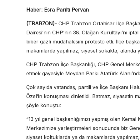
Haber: Esra Parıltı Pervan
(TRABZON)-
CHP Trabzon Ortahisar İlçe Başk
Dairesi’nin CHP’nin 38. Olağan Kurultayı’nı ipt
biber gazlı müdahalesini protesto etti. İlçe baş
makamlarda yapılmaz, siyaset sokakta, alanda ya
CHP Trabzon İlçe Başkanlığı, CHP Genel Merkezi
etmek gayesiyle Meydan Parkı Atatürk Alanı’nda 
Çok sayıda vatandaş, partili ve İlçe Başkanı Ha
Özel’in konuşması dinletildi. Batmaz, siyasetin m
şöyle konuştu:
“13 yıl genel başkanlığımızı yapmış olan Kemal K
Merkezimize yerleştirmeleri sonucunda biz Gene
siyaset koltuklarda ya da makamlarda yapılmaz, 