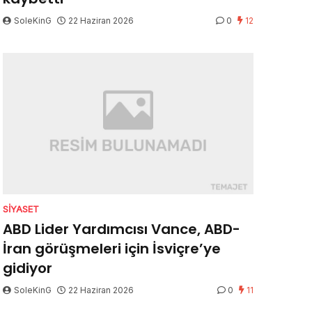
SoleKinG
22 Haziran 2026
0
12
SIYASET
ABD Lider Yardımcısı Vance, ABD-
İran görüşmeleri için İsviçre’ye
gidiyor
SoleKinG
22 Haziran 2026
0
11