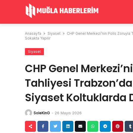
Skip
to
content
Anasayfa
»
Siyaset
»
CHP Genel Merkezi’nin Polis Zoruyla Ta
Sokakta Yapılır
Siyaset
CHP Genel Merkezi’ni
Tahliyesi Trabzon’da 
Siyaset Koltuklarda D
SoleKinG
-
26 Mayıs 2026