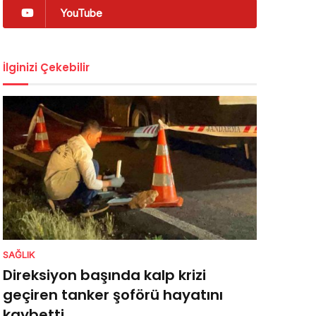
YouTube
İlginizi Çekebilir
SAĞLIK
Direksiyon başında kalp krizi
geçiren tanker şoförü hayatını
kaybetti