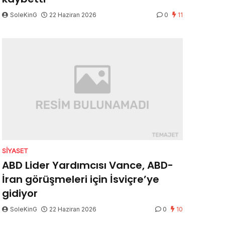
SoleKinG
22 Haziran 2026
0
11
SIYASET
ABD Lider Yardımcısı Vance, ABD-
İran görüşmeleri için İsviçre’ye
gidiyor
SoleKinG
22 Haziran 2026
0
10