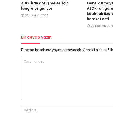
ABD-İran görüşmeleri için
Genelkurmay B
İsviçre’ye gidiyor
ABD-İran gör
katılmak üzere
22 Haziran 2026
hareket etti
22 Haziran 202
Bir cevap yazın
E-posta hesabınız yayımlanmayacak.
Gerekli alanlar
*
il