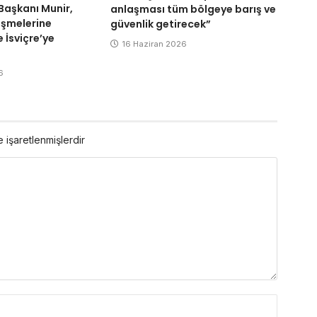
aşkanı Munir,
anlaşması tüm bölgeye barış ve
üşmelerine
güvenlik getirecek”
 İsviçre’ye
16 Haziran 2026
6
e işaretlenmişlerdir