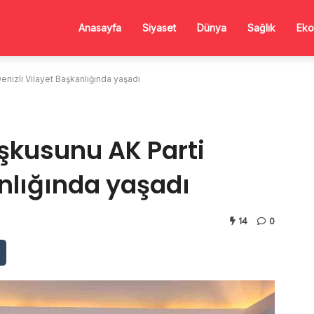
Anasayfa
Siyaset
Dünya
Sağlık
Eko
nizli Vilayet Başkanlığında yaşadı
şkusunu AK Parti
anlığında yaşadı
14
0