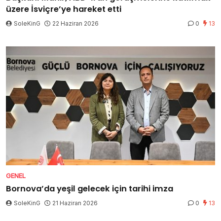
üzere İsviçre’ye hareket etti
SoleKinG
22 Haziran 2026
0
13
GENEL
Bornova’da yeşil gelecek için tarihi imza
SoleKinG
21 Haziran 2026
0
13