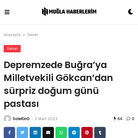
Skip
to
content
Anasayfa
»
Genel
Genel
Depremzede Buğra’ya
Milletvekili Gökcan’dan
sürpriz doğum günü
pastası
SoleKinG
-
2 Mart 2023
64
0