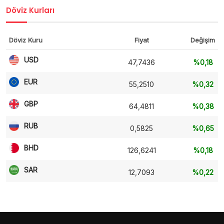
Döviz Kurları
Döviz Kuru
Fiyat
Değişim
USD
47,7436
%0,18
EUR
55,2510
%0,32
GBP
64,4811
%0,38
RUB
0,5825
%0,65
BHD
126,6241
%0,18
SAR
12,7093
%0,22