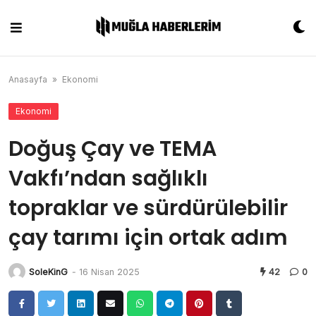
Skip
to
content
Anasayfa
»
Ekonomi
Ekonomi
Doğuş Çay ve TEMA
Vakfı’ndan sağlıklı
topraklar ve sürdürülebilir
çay tarımı için ortak adım
SoleKinG
-
16 Nisan 2025
42
0