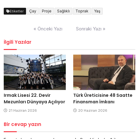
Çay
Proje
Sağlıklı
Toprak
Yaş
Etiketler
Yazı
« Önceki Yazı
Sonraki Yazı »
dolaşımı
İlgili Yazılar
Irmak Lisesi 22. Devir
Türk Üreticisine 48 Saatte
Mezunları Dünyaya Açılıyor
Finansman İmkanı
21 Haziran 2026
20 Haziran 2026
Bir cevap yazın