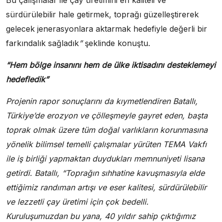
Bu çalışmalar ile çay üretimini en kaliteli ve
sürdürülebilir hale getirmek, toprağı güzelleştirerek
gelecek jenerasyonlara aktarmak hedefiyle değerli bir
farkındalık sağladık
”
şeklinde konuştu.
“Hem bölge insanını hem de ülke iktisadını desteklemeyi
hedefledik”
Projenin rapor sonuçlarını da kıymetlendiren Batallı,
Türkiye’de erozyon ve çölleşmeyle gayret eden, başta
toprak olmak üzere tüm doğal varlıkların korunmasına
yönelik bilimsel temelli çalışmalar yürüten TEMA Vakfı
ile iş birliği yapmaktan duydukları memnuniyeti lisana
getirdi. Batallı, “Toprağın sıhhatine kavuşmasıyla elde
ettiğimiz randıman artışı ve eser kalitesi, sürdürülebilir
ve lezzetli çay üretimi için çok bedelli.
Kuruluşumuzdan bu yana, 40 yıldır sahip çıktığımız