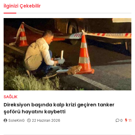
İlginizi Çekebilir
SAĞLIK
Direksiyon başında kalp krizi geçiren tanker
şoförü hayatını kaybetti
SoleKinG
22 Haziran 2026
0
11