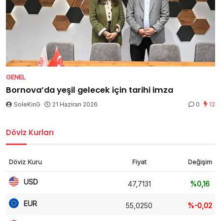
GENEL
Bornova’da yeşil gelecek için tarihi imza
SoleKinG
21 Haziran 2026
0
12
Döviz Kurları
Döviz Kuru
Fiyat
Değişim
USD
47,7131
%0,16
EUR
55,0250
%-0,02