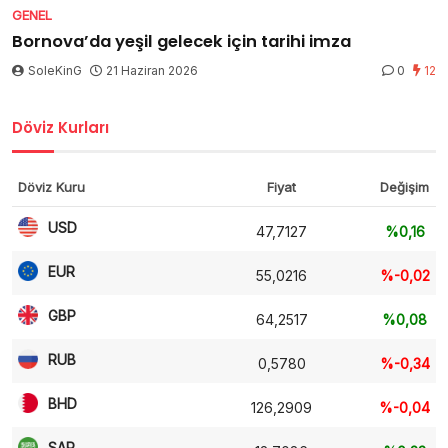
GENEL
Bornova’da yeşil gelecek için tarihi imza
SoleKinG
21 Haziran 2026
0
12
Döviz Kurları
Döviz Kuru
Fiyat
Değişim
USD
47,7127
%0,16
EUR
55,0216
%-0,02
GBP
64,2517
%0,08
RUB
0,5780
%-0,34
BHD
126,2909
%-0,04
SAR