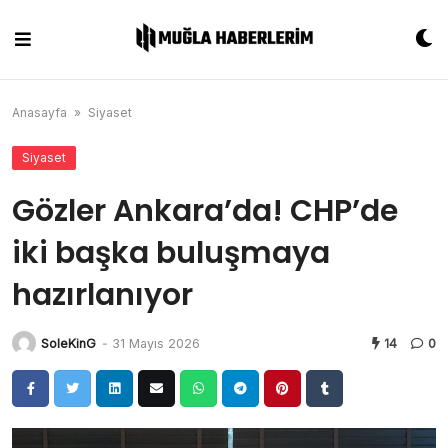
Skip
to
content
Anasayfa
»
Siyaset
Siyaset
Gözler Ankara’da! CHP’de
iki başka buluşmaya
hazırlanıyor
SoleKinG
-
31 Mayıs 2026
14
0