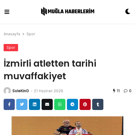
Skip
to
content
Anasayfa
»
Spor
Spor
İzmirli atletten tarihi
muvaffakiyet
SoleKinG
-
21 Haziran 2026
11
0