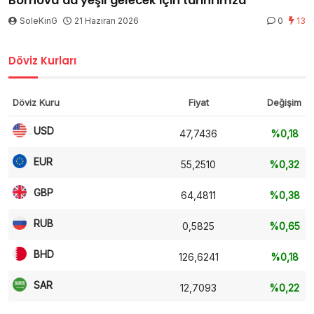
Bornova’da yeşil gelecek için tarihi imza
SoleKinG
21 Haziran 2026
0
13
Döviz Kurları
Döviz Kuru
Fiyat
Değişim
USD
47,7436
%0,18
EUR
55,2510
%0,32
GBP
64,4811
%0,38
RUB
0,5825
%0,65
BHD
126,6241
%0,18
SAR
12,7093
%0,22