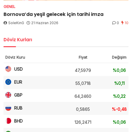
GENEL
Bornova’da yeşil gelecek için tarihi imza
SoleKinG
21 Haziran 2026
0
10
Döviz Kurları
Döviz Kuru
Fiyat
Değişim
USD
47,5979
%0,06
EUR
55,0718
%0,11
GBP
64,2460
%0,22
RUB
0,5865
%-0,48
BHD
126,2471
%0,06