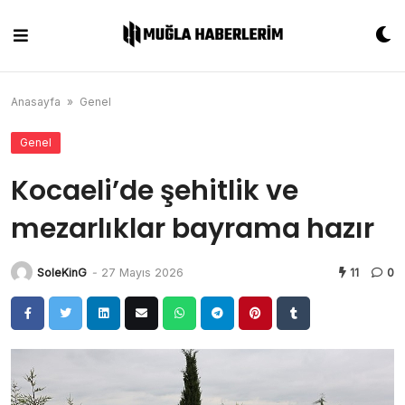
Skip
to
content
Anasayfa
»
Genel
Genel
Kocaeli’de şehitlik ve
mezarlıklar bayrama hazır
SoleKinG
-
27 Mayıs 2026
11
0