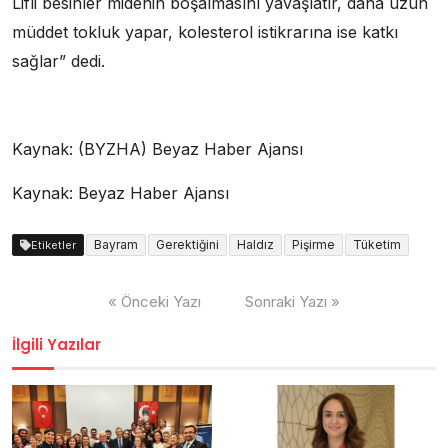
Lifli besinler midenin boşalmasını yavaşlatır, daha uzun
müddet tokluk yapar, kolesterol istikrarına ise katkı
sağlar” dedi.
Kaynak: (BYZHA) Beyaz Haber Ajansı
Kaynak: Beyaz Haber Ajansı
Bayram
Gerektiğini
Haldız
Pişirme
Tüketim
Etiketler
Yazı
« Önceki Yazı
Sonraki Yazı »
dolaşımı
İlgili Yazılar