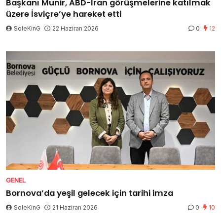
Başkanı Munir, ABD-İran görüşmelerine katılmak
üzere İsviçre’ye hareket etti
SoleKinG
22 Haziran 2026
0
12
GENEL
Bornova’da yeşil gelecek için tarihi imza
SoleKinG
21 Haziran 2026
0
10