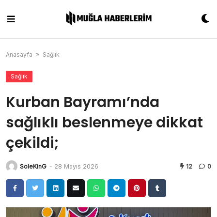
Skip
to
content
Anasayfa
»
Sağlık
Sağlık
Kurban Bayramı’nda
sağlıklı beslenmeye dikkat
çekildi;
SoleKinG
-
28 Mayıs 2026
12
0