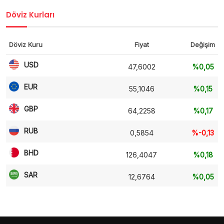
Döviz Kurları
Döviz Kuru
Fiyat
Değişim
USD
47,6002
%0,05
EUR
55,1046
%0,15
GBP
64,2258
%0,17
RUB
0,5854
%-0,13
BHD
126,4047
%0,18
SAR
12,6764
%0,05