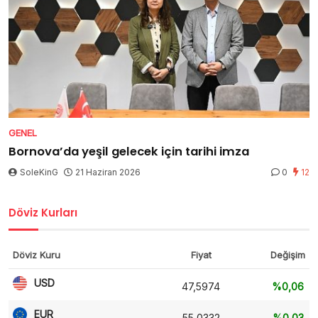
GENEL
Bornova’da yeşil gelecek için tarihi imza
SoleKinG
21 Haziran 2026
0
12
Döviz Kurları
Döviz Kuru
Fiyat
Değişim
USD
47,5974
%0,06
EUR
55,0332
%0,03