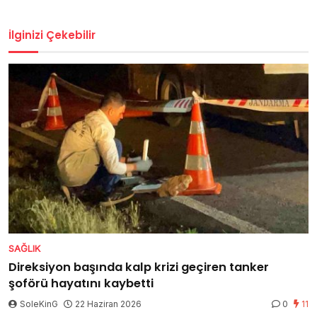
İlginizi Çekebilir
SAĞLIK
Direksiyon başında kalp krizi geçiren tanker
şoförü hayatını kaybetti
SoleKinG
22 Haziran 2026
0
11