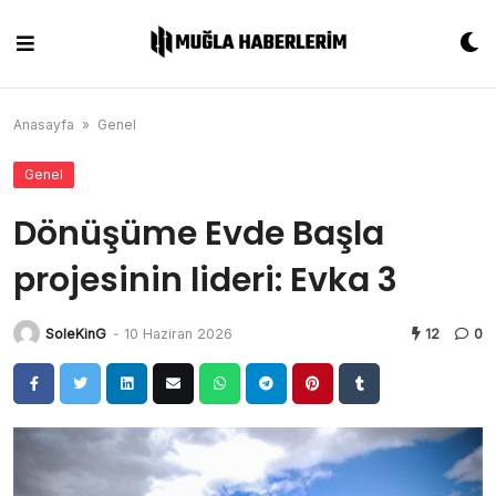
Skip
to
content
Anasayfa
»
Genel
Genel
Dönüşüme Evde Başla
projesinin lideri: Evka 3
SoleKinG
-
10 Haziran 2026
12
0