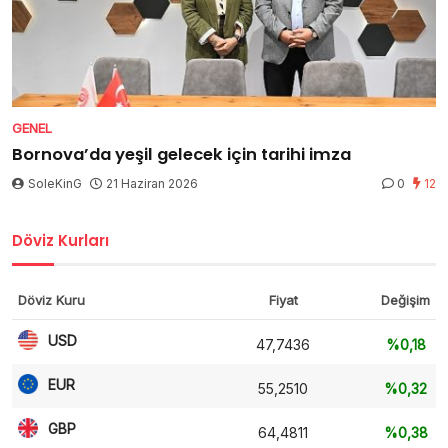
GENEL
Bornova’da yeşil gelecek için tarihi imza
SoleKinG
21 Haziran 2026
0
12
Döviz Kurları
Döviz Kuru
Fiyat
Değişim
USD
47,7436
%0,18
EUR
55,2510
%0,32
GBP
64,4811
%0,38