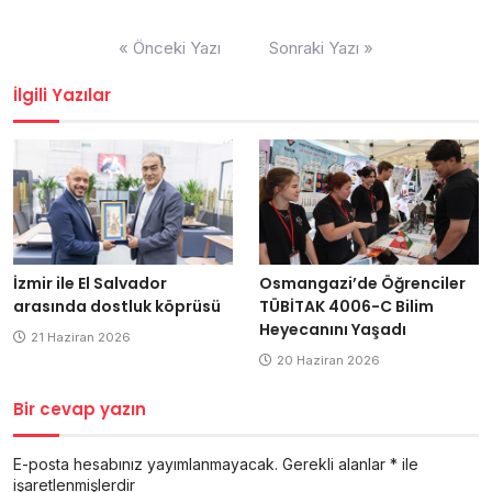
Yazı
« Önceki Yazı
Sonraki Yazı »
dolaşımı
İlgili Yazılar
İzmir ile El Salvador
Osmangazi’de Öğrenciler
arasında dostluk köprüsü
TÜBİTAK 4006-C Bilim
Heyecanını Yaşadı
21 Haziran 2026
20 Haziran 2026
Bir cevap yazın
E-posta hesabınız yayımlanmayacak.
Gerekli alanlar
*
ile
işaretlenmişlerdir