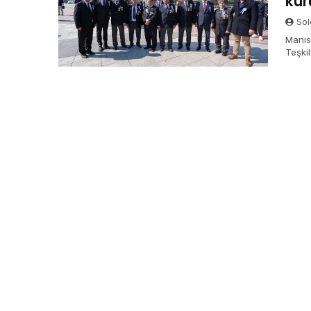
kur
Sol
Manis
Teşki
meras