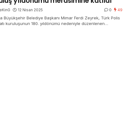
uluş yıldönümü merasimine katıldı
eKinG
12 Nisan 2025
0
49
a Büyükşehir Belediye Başkanı Mimar Ferdi Zeyrek, Türk Polis
latı kuruluşunun 180. yıldönümü nedeniyle düzenlenen
ime katıldı.