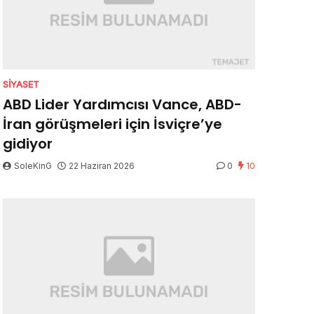
SIYASET
ABD Lider Yardımcısı Vance, ABD-
İran görüşmeleri için İsviçre’ye
gidiyor
SoleKinG
22 Haziran 2026
0
10