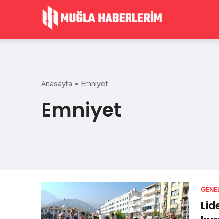
Skip
to
content
Anasayfa
•
Emniyet
Emniyet
GENE
Lid