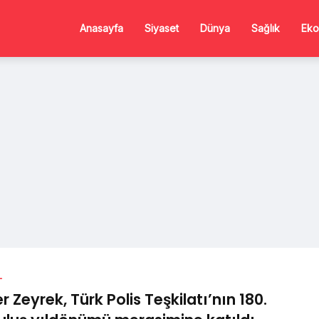
Anasayfa
Siyaset
Dünya
Sağlık
Eko
L
er Zeyrek, Türk Polis Teşkilatı’nın 180.