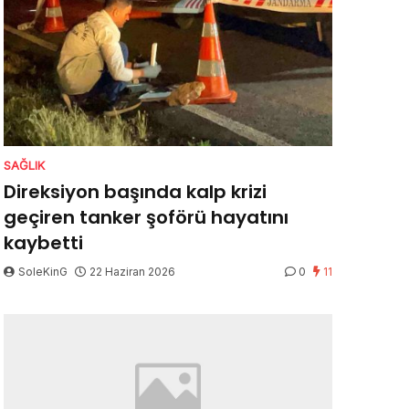
SAĞLIK
Direksiyon başında kalp krizi
geçiren tanker şoförü hayatını
kaybetti
SoleKinG
22 Haziran 2026
0
11