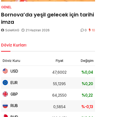
GENEL
Bornova’da yeşil gelecek için tarihi
imza
SoleKinG
21 Haziran 2026
0
10
Döviz Kurları
Döviz Kuru
Fiyat
Değişim
USD
47,6002
%0,04
EUR
55,1295
%0,20
GBP
64,2550
%0,22
RUB
0,5854
%-0,13