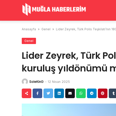
Skip
to
content
Anasayfa
»
Genel
»
Lider Zeyrek, Türk Polis Teşkilatı’nın 1
Genel
Lider Zeyrek, Türk Pol
kuruluş yıldönümü m
SoleKinG
-
12 Nisan 2025