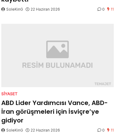
SoleKinG
22 Haziran 2026
0
11
SIYASET
ABD Lider Yardımcısı Vance, ABD-
İran görüşmeleri için İsviçre’ye
gidiyor
SoleKinG
22 Haziran 2026
0
11