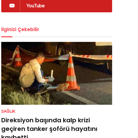
YouTube
İlginizi Çekebilir
SAĞLIK
Direksiyon başında kalp krizi
geçiren tanker şoförü hayatını
kaybetti