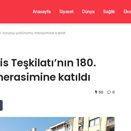
Anasayfa
Siyaset
Dünya
Sağlık
Eko
80. kuruluş yıldönümü merasimine katıldı
is Teşkilatı’nın 180.
erasimine katıldı
50
0