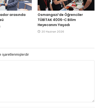
alvador arasında
Osmangazi’de Öğrenciler
sü
TÜBİTAK 4006-C Bilim
Heyecanını Yaşadı
6
20 Haziran 2026
e işaretlenmişlerdir