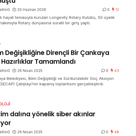
nüştü
eKinG
20 Haziran 2026
0
12
klı hayat temasıyla kurulan Longevity Rotary Kulübü, 50 üyelik
takımıyla Rotary dünyasına süratli bir giriş yaptı.
L
im Değişikliğine Dirençli Bir Çankaya
n Hazırlıklar Tamamlandı
eKinG
26 Nisan 2025
0
43
ya Belediyesi, İklim Değişikliği ve Sürdürülebilir Güç Aksiyon
(SECAP) Çalıştayı’nın kapanış toplantısını gerçekleştirdi.
OLOJI
tim dalına yönelik siber akınlar
ıyor
eKinG
26 Nisan 2025
0
48