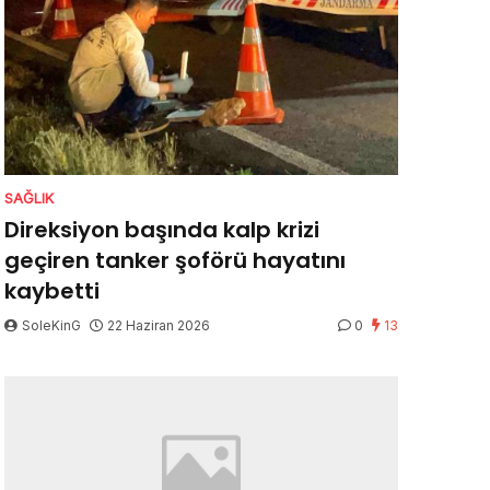
SAĞLIK
Direksiyon başında kalp krizi
geçiren tanker şoförü hayatını
kaybetti
SoleKinG
22 Haziran 2026
0
13