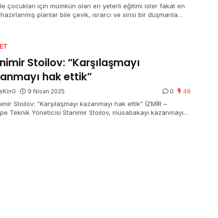
le çocukları için mümkün olan en yeterli eğitimi ister fakat en
hazırlanmış planlar bile çevik, ısrarcı ve sinsi bir düşmanla
aştığında bozulabilir.
SET
nimir Stoilov: “Karşılaşmayı
anmayı hak ettik”
eKinG
9 Nisan 2025
0
49
nimir Stoilov: “Karşılaşmayı kazanmayı hak ettik” İZMİR –
pe Teknik Yöneticisi Stanimir Stoilov, müsabakayı kazanmayı
tiklerini tabir ederek, “Sonuçtan mutlu değiliz zira bugün
mayı hak ettiğimizi düşünüyorum” dedi. Trendyol …