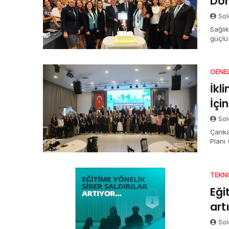
Dö
Sol
Sağlı
güçlü 
GENE
İkl
İçi
Sol
Çanka
Planı 
TEKN
Eği
art
Sol