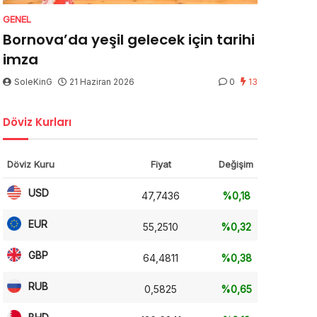
GENEL
Bornova’da yeşil gelecek için tarihi
imza
SoleKinG
21 Haziran 2026
0
13
Döviz Kurları
Döviz Kuru
Fiyat
Değişim
USD
47,7436
%0,18
EUR
55,2510
%0,32
GBP
64,4811
%0,38
RUB
0,5825
%0,65