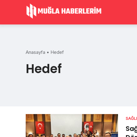
Skip
to
content
Anasayfa
•
Hedef
Hedef
SAĞL
Sağ