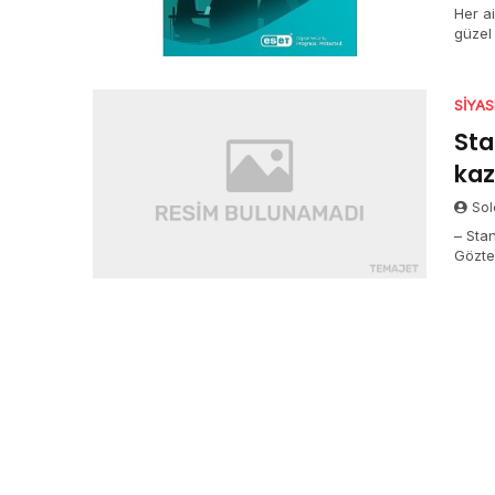
Her ai
güzel 
karşıl
SIYA
Sta
kaz
Sol
– Sta
Gözte
hak et
kazan