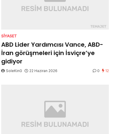
SIYASET
ABD Lider Yardımcısı Vance, ABD-
İran görüşmeleri için İsviçre’ye
gidiyor
SoleKinG
22 Haziran 2026
0
12