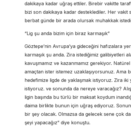
dakikaya kadar uğraş ettiler. Birebir vakitte tar
bizi son dakikaya kadar desteklediler. Her vaki
berbat günde bir arada olursak muhakkak istedi
“Lig şu anda bizim için biraz karmaşık”
Göztepe’nin Avrupa’ya gideceğini hafızalara yerle
karmaşık şu anda. Zira istediğimiz galibiyetleri a
kavuşmamız ve kazanmamız gerekiyor. Natürel ki
amaçtan ister istemez uzaklaşıyorsunuz. Ama bi
hedefimize ligde de yaklaşmak istiyoruz. Zira ik
istiyoruz. ve sonunda da nereye varacağız? Alış
ligin başında bu türlü bir maksat koydum inandığ
daima birlikte bunun için uğraş ediyoruz. Sonun
bir şey olacak. Olmazsa da gelecek sene çok da
şeyi yapacağız” diye konuştu.