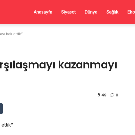
Anasayfa
Siyaset
Dünya
Sağlık
Eko
ayı hak ettik”
Karşılaşmayı kazanmayı
49
0
ettik”