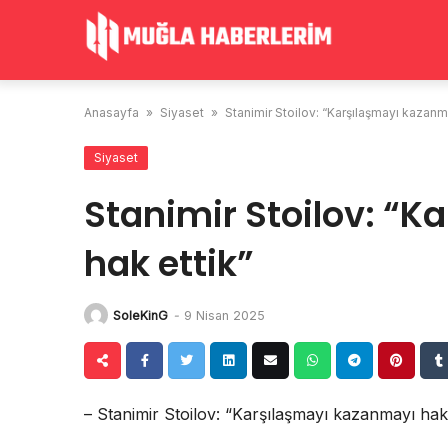
Skip
to
content
Anasayfa
»
Siyaset
»
Stanimir Stoilov: “Karşılaşmayı kazanm
Siyaset
Stanimir Stoilov: “
hak ettik”
SoleKinG
-
9 Nisan 2025
– Stanimir Stoilov: “Karşılaşmayı kazanmayı hak 