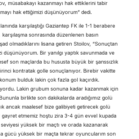
ov, müsabakayı kazanmayı hak ettiklerini tabir
mayı hak ettiğimizi düşünüyorum” dedi.
lanında karşılaştığı Gaziantep FK ile 1-1 berabere
ov, karşılaşma sonrasında düzenlenen basın
ad olmadıklarını lisana getiren Stoilov, “Sonuçtan
izi düşünüyorum. Bir yanılgı yaptık savunmada ve
esef son maçlarda bu hususta büyük bir şanssızlık
rinci kontratak golle sonuçlanıyor. Birebir vakitte
konum bulduk lakin çok fazla gol kaçırdık.
ekiyordu. Lakin grubum sonuna kadar kazanmak için
 Bununla birlikte son dakikalarda aradığımız golü
ık ancak maalesef bize galibiyeti getirecek golü
 gayret etmemiz hoştu zira 3-4 gün evvel kupada
k seviyesi yüksek bir maçtı ve orada kazanarak
aba gücü yüksek bir maçta tekrar oyuncularım son