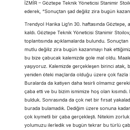
İZMİR – Göztepe Teknik Yöneticisi Stanimir Stoil
ederek, “Sonuçtan şad değiliz zira bugün kazan
Trendyol Harika Lig’in 30. haftasında Göztepe, a
kaldı. Göztepe Teknik Yöneticisi Stanimir Stoil
toplantısında açıklamalarda bulundu. Sonuçtan ş
mutlu değiliz zira bugün kazanmayı hak ettiğim
bu bize çabucak kalemizde gole mal oldu. Maal
yaşıyoruz. Kalemizde gerçekleşen birinci atak, bi
yeniden öteki maçlarda olduğu üzere çok fazla 
Buralarda da katiyen daha tesirli olmamız ger
çaba etti ve bu bizim ismimize hoş olan kısımdı.
bulduk. Sonrasında da çok net bir fırsat yakalad
burada bulamadık. Dediğim üzere sonuna kadar
çok kıymetli bir çaba gerçekleşti. Nitekim zorlu
yolumuzu ilerledik ve bugün tekrar bu türlü ç