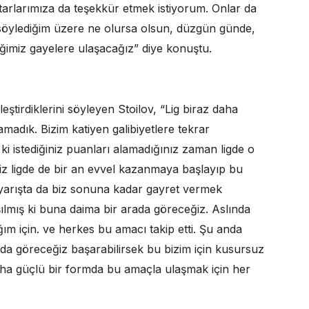
aftarlarımıza da teşekkür etmek istiyorum. Onlar da
t söylediğim üzere ne olursa olsun, düzgün günde,
ğimiz gayelere ulaşacağız” diye konuştu.
ştirdiklerini söyleyen Stoilov, “Lig biraz daha
lamadık. Bizim katiyen galibiyetlere tekrar
 istediğiniz puanları alamadığınız zaman ligde o
z ligde de bir an evvel kazanmaya başlayıp bu
i yarışta da biz sonuna kadar gayret vermek
ılmış ki buna daima bir arada göreceğiz. Aslında
ım için. ve herkes bu amacı takip etti. Şu anda
da göreceğiz başarabilirsek bu bizim için kusursuz
ha güçlü bir formda bu amaçla ulaşmak için her