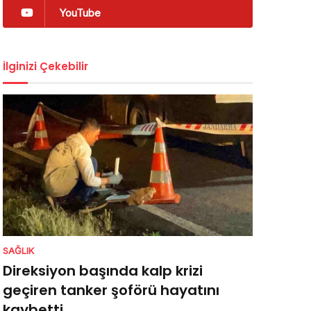
YouTube
İlginizi Çekebilir
SAĞLIK
Direksiyon başında kalp krizi
geçiren tanker şoförü hayatını
kaybetti