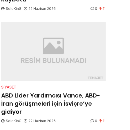
SoleKinG
22 Haziran 2026
0
11
SIYASET
ABD Lider Yardımcısı Vance, ABD-
İran görüşmeleri için İsviçre’ye
gidiyor
SoleKinG
22 Haziran 2026
0
11