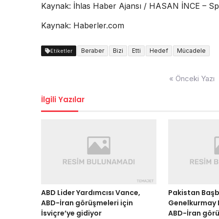
Kaynak: İhlas Haber Ajansı / HASAN İNCE – S
Kaynak: Haberler.com
Beraber
Bizi
Etti
Hedef
Mücadele
Etiketler
Yazı
« Önceki Yazı
dolaşımı
İlgili Yazılar
ABD Lider Yardımcısı Vance,
Pakistan Başb
ABD-İran görüşmeleri için
Genelkurmay B
İsviçre’ye gidiyor
ABD-İran gör