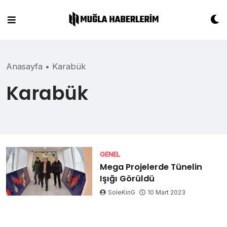
Skip
to
content
Anasayfa
•
Karabük
Karabük
GENEL
Mega Projelerde Tünelin
Işığı Görüldü
SoleKinG
10 Mart 2023