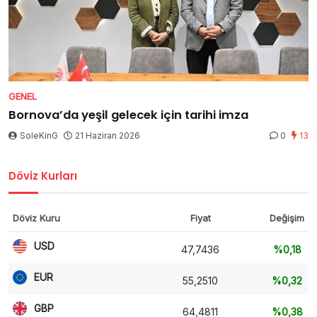
GENEL
Bornova’da yeşil gelecek için tarihi imza
SoleKinG
21 Haziran 2026
0
13
Döviz Kurları
Döviz Kuru
Fiyat
Değişim
USD
47,7436
%0,18
EUR
55,2510
%0,32
GBP
64,4811
%0,38