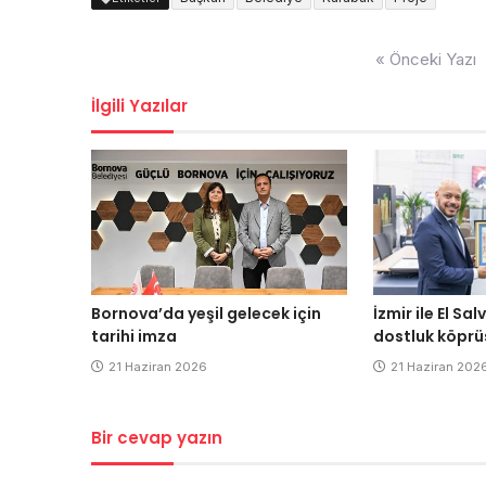
Yazı
« Önceki Yazı
dolaşımı
İlgili Yazılar
Bornova’da yeşil gelecek için
İzmir ile El S
tarihi imza
dostluk köprü
21 Haziran 2026
21 Haziran 202
Bir cevap yazın