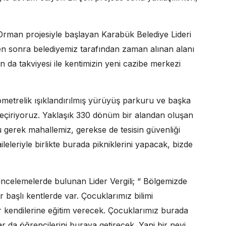
 Orman projesiyle başlayan Karabük Belediye Lideri
ten sonra belediyemiz tarafından zaman alınan alanı
zın da takviyesi ile kentimizin yeni cazibe merkezi
ilometrelik ışıklandırılmış yürüyüş parkuru ve başka
 geçiriyoruz. Yaklaşık 330 dönüm bir alandan oluşan
lu gerek mahallemiz, gerekse de tesisin güvenliği
leleriyle birlikte burada pikniklerini yapacak, bizde
ncelemelerde bulunan Lider Vergili; “ Bölgemizde
 başlı kentlerde var. Çocuklarımız bilimi
 kendilerine eğitim verecek. Çocuklarımız burada
 da öğrencilerini buraya getirecek. Yani bir nevi