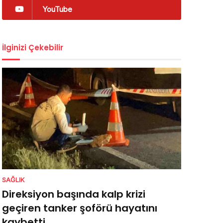
YouTube
İlginizi Çekebilir
SAĞLIK
Direksiyon başında kalp krizi
geçiren tanker şoförü hayatını
kaybetti