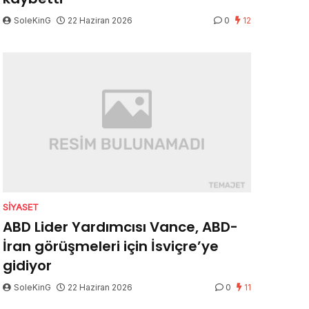
SoleKinG
22 Haziran 2026
0
12
SIYASET
ABD Lider Yardımcısı Vance, ABD-
İran görüşmeleri için İsviçre’ye
gidiyor
SoleKinG
22 Haziran 2026
0
11