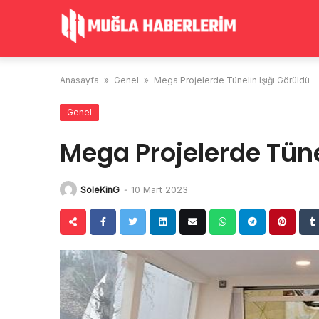
Skip
to
content
Anasayfa
»
Genel
»
Mega Projelerde Tünelin Işığı Görüldü
Genel
Mega Projelerde Tüne
SoleKinG
-
10 Mart 2023