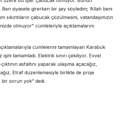
ğim üzere bu işler çabucak olmuyor. Bunun
. Ben siyasete girerken bir şey söyledim; ‘Allah beni
 sıkıntıların çabucak çözülmesini, vatandaşımızın
inizde olmuyor” cümleleriyle açıklamalarını
li açıklamalarıyla cümlelerini tamamlayan Karabük
 işini tamamladı. Elektrik sınırı çekiliyor. Evvel
ı-çıktının asfaltını yaparak ulaşıma açacağız,
ağız. Etraf düzenlemesiyle birlikte de proje
 bir sorun yok” dedi.