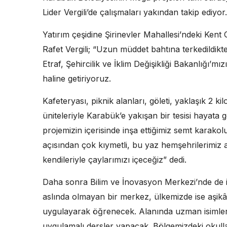
Lider Vergili’de çalışmaları yakından takip ediyor.
Yatırım çeşidine Şirinevler Mahallesi’ndeki Kent
Rafet Vergili; “Uzun müddet bahtına terkedildik
Etraf, Şehircilik ve İklim Değişikliği Bakanlığı’mı
haline getiriyoruz.
Kafeteryası, piknik alanları, göleti, yaklaşık 2 k
üniteleriyle Karabük’e yakışan bir tesisi hayata
projemizin içerisinde inşa ettiğimiz semt karako
açısından çok kıymetli, bu yaz hemşehrilerimiz ai
kendileriyle çaylarımızı içeceğiz” dedi.
Daha sonra Bilim ve İnovasyon Merkezi’nde de i
aslında olmayan bir merkez, ülkemizde ise aşikâr
uygulayarak öğrenecek. Alanında uzman isimler
uygulamalı dersler yapacak. Bölgemizdeki okullar