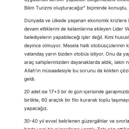
Bilim Turizmi oluşturacağız” biçiminde konuştu.
Dünyada ve ülkede yaşanan ekonomik krizlere ka
devam ettiklerini de kelamlarına ekleyen Lider Ve
belediyelerin yapabileceği işler değil. Kimi husus
deyince olmuyor. Mesela halk otobüsçülerinin kimil
vatandaş yarın bizden otobüs istiyor. Onu da yap
araç sahiplerimizden dayanaklarda aldık, lakin ne
Allah’ın müsaadesiyle bu sorunu da kökten çöz
geldi.
20 adet ise 17+3 bir iki gün içerisinde garajımızd
birlikte, 60 araçlık bir filo kurarak toplu taşım
yapacağız.
30-40 yıl evvel belirlenen güzergâhlar ve sınırla