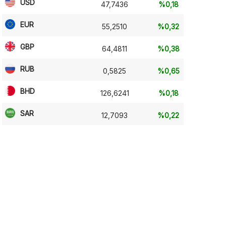
USD
47,7436
%0,18
EUR
55,2510
%0,32
GBP
64,4811
%0,38
RUB
0,5825
%0,65
BHD
126,6241
%0,18
SAR
12,7093
%0,22