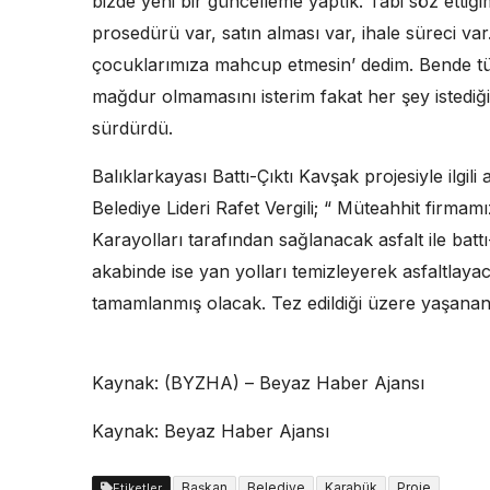
bizde yeni bir güncelleme yaptık. Tabi söz etti
prosedürü var, satın alması var, ihale süreci var
çocuklarımıza mahcup etmesin’ dedim. Bende tüm
mağdur olmamasını isterim fakat her şey istediğ
sürdürdü.
Balıklarkayası Battı-Çıktı Kavşak projesiyle ilgi
Belediye Lideri Rafet Vergili; “ Müteahhit firmamız
Karayolları tarafından sağlanacak asfalt ile batt
akabinde ise yan yolları temizleyerek asfaltlayac
tamamlanmış olacak. Tez edildiği üzere yaşanan
Kaynak: (BYZHA) – Beyaz Haber Ajansı
Kaynak: Beyaz Haber Ajansı
Başkan
Belediye
Karabük
Proje
Etiketler