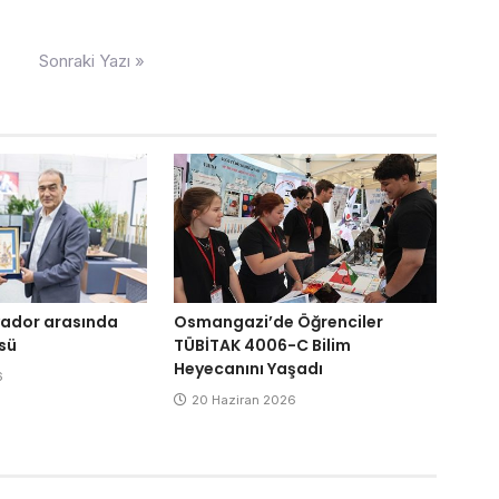
Sonraki Yazı »
alvador arasında
Osmangazi’de Öğrenciler
sü
TÜBİTAK 4006-C Bilim
Heyecanını Yaşadı
6
20 Haziran 2026